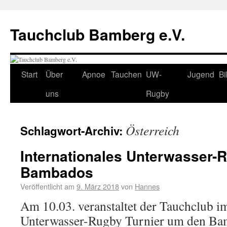
Tauchclub Bamberg e.V.
Start
Über
Apnoe
Tauchen
UW-
Jugend
Bi
uns
Rugby
Österreich
Schlagwort-Archiv:
Internationales Unterwasser-R
Bambados
Veröffentlicht am
9. März 2018
von
Hannes
Am 10.03. veranstaltet der Tauchclub 
Unterwasser-Rugby Turnier um den Bam