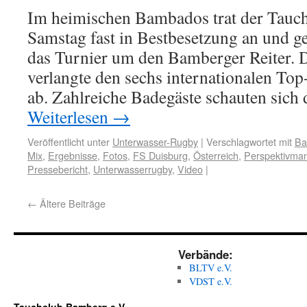
Im heimischen Bambados trat der Tauc
Samstag fast in Bestbesetzung an und 
das Turnier um den Bamberger Reiter. D
verlangte den sechs internationalen To
ab. Zahlreiche Badegäste schauten sich
Weiterlesen
→
Veröffentlicht unter
Unterwasser-Rugby
|
Verschlagwortet mit
Ba
Mix
,
Ergebnisse
,
Fotos
,
FS Duisburg
,
Österreich
,
Perspektivman
Pressebericht
,
Unterwasserrugby
,
Video
|
←
Ältere Beiträge
Verbände:
BLTV e.V.
VDST e.V.