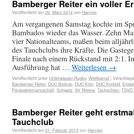
Bamberger Reiter ein voller Er
Veröffentlicht am
20. März 2014
von
Hannes
Am vergangenen Samstag kochte im Spo
Bambados wieder das Wasser. Zehn Man
vier Nationalteams, maßen beim alljäh
des Tauchclubs ihre Kräfte. Die Gasteg
Finale nach einem Rückstand mit 2:1. In
Ausführung hat …
Weiterlesen
→
Veröffentlicht unter
Unterwasser-Rugby
,
Wettkampf
|
Verschlagw
Bamberger Reiter
,
DUC Bottrop
,
DUC Köln
,
DUC Krefeld
,
Ergeb
Perspektivmannschaft
,
Schweiz
,
SV Rheine
,
Tschechien
,
TSVÖ
Bamberger Reiter geht erstma
Tauchclub
Veröffentlicht am
21. Februar 2013
von
Hannes