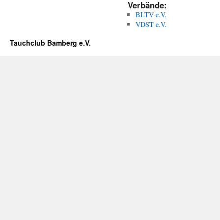
Verbände:
BLTV e.V.
VDST e.V.
Tauchclub Bamberg e.V.