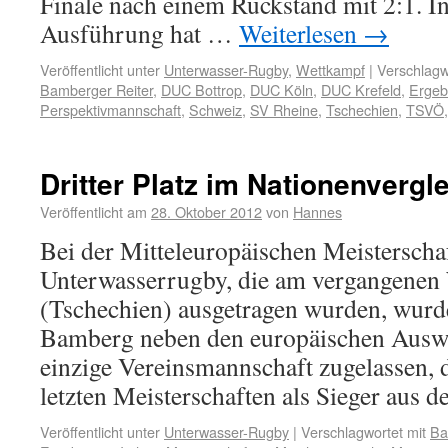
Finale nach einem Rückstand mit 2:1. In
Ausführung hat …
Weiterlesen
→
Veröffentlicht unter
Unterwasser-Rugby
,
Wettkampf
|
Verschlagw
Bamberger Reiter
,
DUC Bottrop
,
DUC Köln
,
DUC Krefeld
,
Ergeb
Perspektivmannschaft
,
Schweiz
,
SV Rheine
,
Tschechien
,
TSVÖ
Dritter Platz im Nationenvergl
Veröffentlicht am
28. Oktober 2012
von
Hannes
Bei der Mitteleuropäischen Meisterscha
Unterwasserrugby, die am ver­gange­ne
(Tschechien) ausgetragen wurden, wurde
Bamberg neben den europäischen Ausw
einzige Ver­eins­mannschaft zugelassen, 
letzten Meisterschaften als Sieger aus 
Veröffentlicht unter
Unterwasser-Rugby
|
Verschlagwortet mit
Ba