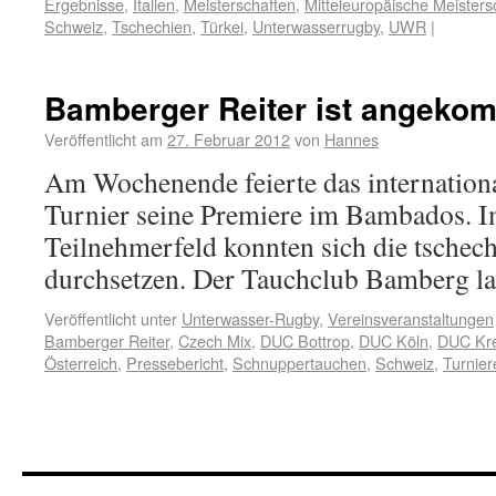
Ergebnisse
,
Italien
,
Meisterschaften
,
Mitteleuropäische Meisters
Schweiz
,
Tschechien
,
Türkei
,
Unterwasserrugby
,
UWR
|
Bamberger Reiter ist angeko
Veröffentlicht am
27. Februar 2012
von
Hannes
Am Wochenende feierte das internati
Turnier seine Premiere im Bambados. 
Teilnehmerfeld konnten sich die tschech
durchsetzen. Der Tauchclub Bamberg lan
Veröffentlicht unter
Unterwasser-Rugby
,
Vereinsveranstaltungen
Bamberger Reiter
,
Czech Mix
,
DUC Bottrop
,
DUC Köln
,
DUC Kre
Österreich
,
Pressebericht
,
Schnuppertauchen
,
Schweiz
,
Turnier