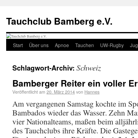
Tauchclub Bamberg e.V.
Start
Über uns
Apnoe
Tauchen
UW-Rugby
Ju
Schweiz
Schlagwort-Archiv:
Bamberger Reiter ein voller Er
Veröffentlicht am
20. März 2014
von
Hannes
Am vergangenen Samstag kochte im Spo
Bambados wieder das Wasser. Zehn Man
vier Nationalteams, maßen beim alljäh
des Tauchclubs ihre Kräfte. Die Gasteg