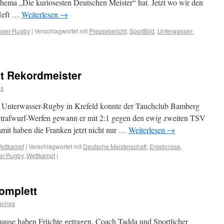
hema „Die kuriosesten Deutschen Meister“ hat. Jetzt wo wir den
 Heft …
Weiterlesen
→
sser-Rugby
|
Verschlagwortet mit
Pressebericht
,
SportBild
,
Unterwasser-
t Rekordmeister
s
m Unterwasser-Rugby in Krefeld konnte der Tauchclub Bamberg
m Strafwurf-Werfen gewann er mit 2:1 gegen den ewig zweiten TSV
amit haben die Franken jetzt nicht nur …
Weiterlesen
→
ettkampf
|
Verschlagwortet mit
Deutsche Meisterschaft
,
Ergebnisse
,
er-Rugby
,
Wettkampf
|
komplett
annes
use haben Früchte getragen. Coach Tadda und Sportlicher