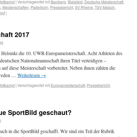
ettkampf
|
Verschlagwortet mit
Bamberg
,
Bielefeld
,
Deutsche Meisterschaft
,
a
,
Meisterschaften
,
Paderborn
,
Pressebericht
,
SV Rheine
,
TSV Malsch
,
mpf
|
haft 2017
es
elsinki die 10. UWR-Europameisterschaft. Acht Athleten des
eutschen Nationalmannschaft ihren Titel verteidigen –
h auf diese Meisterschaft vorbereitet. Neben ihnen zählen die
hweden …
Weiterlesen
→
ettkampf
|
Verschlagwortet mit
Europameisterschaft
,
Pressebericht
,
ue SportBild geschaut?
s
ch in die SportBild geschafft. Wir sind ein Teil der Rubrik