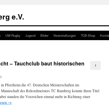
rg e.V.
n
UW-Rugby
Jugend
Bilder
Veranstaltungen
TCB-Shop
Konta
cht – Tauchclub baut historischen
1
s
n Pforzheim die 47. Deutschen Meisterschaften im
 Mannschaft des Rekordmeisters TC Bamberg konnte ihren Titel
Dabei standen die Vorzeichen einmal mehr in Richtung einer
lesen
→