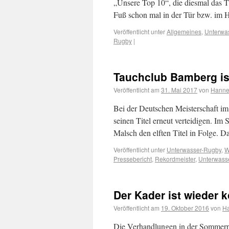
„Unsere Top 10“, die diesmal das T
Fuß schon mal in der Tür bzw. im
Veröffentlicht unter
Allgemeines
,
Unterwa
Rugby
|
Tauchclub Bamberg is
Veröffentlicht am
31. Mai 2017
von
Hanne
Bei der Deutschen Meisterschaft i
seinen Titel erneut verteidigen. I
Malsch den elften Titel in Folge. D
Veröffentlicht unter
Unterwasser-Rugby
,
W
Pressebericht
,
Rekordmeister
,
Unterwass
Der Kader ist wieder 
Veröffentlicht am
19. Oktober 2016
von
H
Die Verhandlungen in der Sommerpa