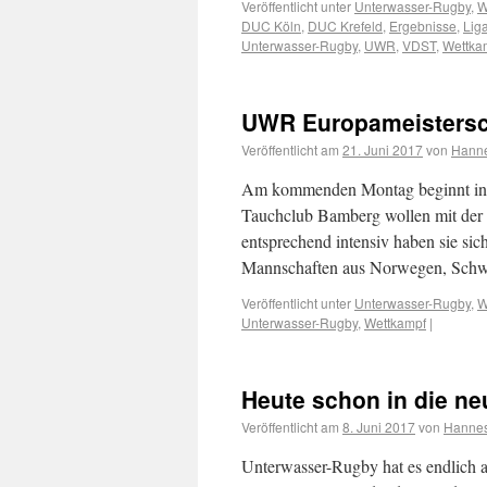
Veröffentlicht unter
Unterwasser-Rugby
,
W
DUC Köln
,
DUC Krefeld
,
Ergebnisse
,
Lig
Unterwasser-Rugby
,
UWR
,
VDST
,
Wettka
UWR Europameistersc
Veröffentlicht am
21. Juni 2017
von
Hann
Am kommenden Montag beginnt in H
Tauchclub Bamberg wollen mit der d
entsprechend intensiv haben sie sic
Mannschaften aus Norwegen, Sc
Veröffentlicht unter
Unterwasser-Rugby
,
W
Unterwasser-Rugby
,
Wettkampf
|
Heute schon in die ne
Veröffentlicht am
8. Juni 2017
von
Hanne
Unterwasser-Rugby hat es endlich au