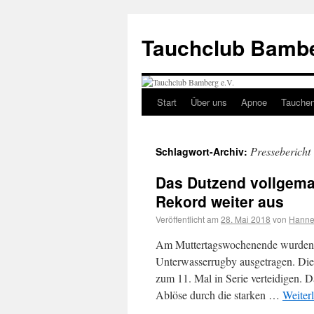
Tauchclub Bambe
Start
Über uns
Apnoe
Tauche
Pressebericht
Schlagwort-Archiv:
Das Dutzend vollgema
Rekord weiter aus
Veröffentlicht am
28. Mai 2018
von
Hanne
Am Muttertagswochenende wurden i
Unterwasserrugby ausgetragen. Die
zum 11. Mal in Serie verteidigen. 
Ablöse durch die starken …
Weiter