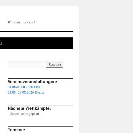
Wir sind unter euch.
kt
____________________________________________________
Vereinsveranstaltungen:
01.08-08.08.2026 Elba
21.08.-23.08.2026 Horka
____________________________________________________
Nächste Wettkämpfe:
– derzeit keine geplant –
____________________________________________________
Termine: