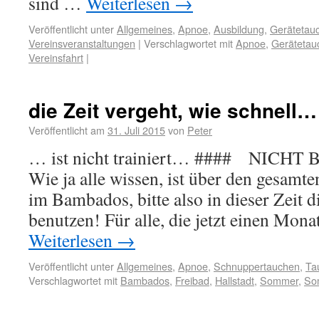
sind …
Weiterlesen
→
Veröffentlicht unter
Allgemeines
,
Apnoe
,
Ausbildung
,
Gerätetau
Vereinsveranstaltungen
|
Verschlagwortet mit
Apnoe
,
Gerätetau
Vereinsfahrt
|
die Zeit vergeht, wie schnell…
Veröffentlicht am
31. Juli 2015
von
Peter
… ist nicht trainiert… #### NICHT
Wie ja alle wissen, ist über den gesamt
im Bambados, bitte also in dieser Zeit d
benutzen! Für alle, die jetzt einen Mo
Weiterlesen
→
Veröffentlicht unter
Allgemeines
,
Apnoe
,
Schnuppertauchen
,
Ta
Verschlagwortet mit
Bambados
,
Freibad
,
Hallstadt
,
Sommer
,
So