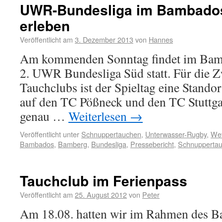
UWR-Bundesliga im Bambado
erleben
Veröffentlicht am
3. Dezember 2013
von
Hannes
Am kommenden Sonntag findet im Bamb
2. UWR Bundesliga Süd statt. Für die 
Tauchclubs ist der Spieltag eine Standor
auf den TC Pößneck und den TC Stuttgart
genau …
Weiterlesen
→
Veröffentlicht unter
Schnuppertauchen
,
Unterwasser-Rugby
,
Wet
Bambados
,
Bamberg
,
Bundesliga
,
Pressebericht
,
Schnupperta
Tauchclub im Ferienpass
Veröffentlicht am
25. August 2012
von
Peter
Am 18.08. hatten wir im Rahmen des B