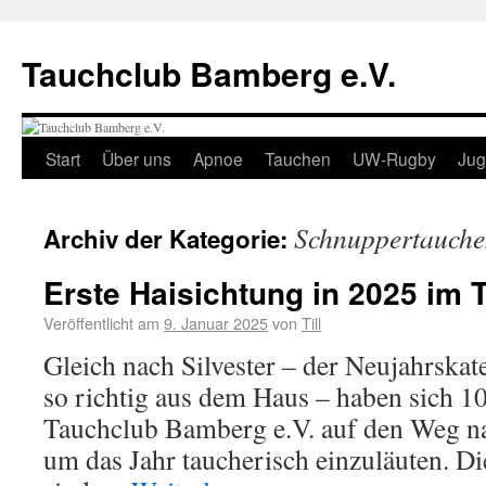
Tauchclub Bamberg e.V.
Start
Über uns
Apnoe
Tauchen
UW-Rugby
Ju
Schnuppertauch
Archiv der Kategorie:
Erste Haisichtung in 2025 im 
Veröffentlicht am
9. Januar 2025
von
Till
Gleich nach Silvester – der Neujahrskat
so richtig aus dem Haus – haben sich 1
Tauchclub Bamberg e.V. auf den Weg n
um das Jahr taucherisch einzuläuten. D