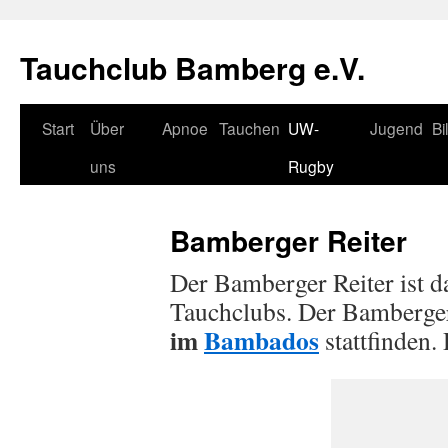
Tauchclub Bamberg e.V.
Start
Über
Apnoe
Tauchen
UW-
Jugend
Bi
uns
Rugby
Bamberger Reiter
Der Bamberger Reiter ist 
Tauchclubs. Der Bamberge
im
Bambados
stattfinden.