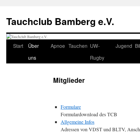
Tauchclub Bamberg e.V.
Start
Über
Apnoe
Tauchen
UW-
Jugend
Bi
uns
Rugby
Mitglieder
Formulare
Formulardownload des TCB
Allgemeine Infos
Adressen von VDST und BLTV, Anschrif