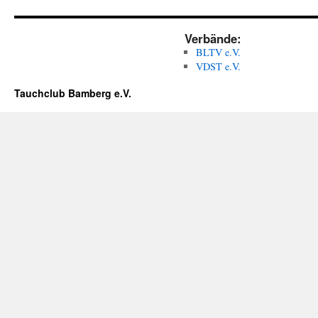
Verbände:
BLTV e.V.
VDST e.V.
Tauchclub Bamberg e.V.