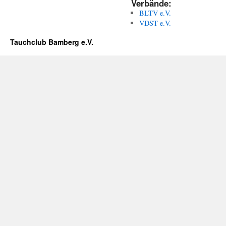
Verbände:
BLTV e.V.
VDST e.V.
Tauchclub Bamberg e.V.