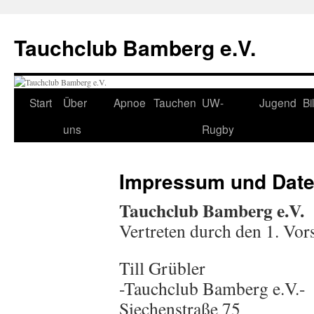
Tauchclub Bamberg e.V.
Start
Über
Apnoe
Tauchen
UW-
Jugend
Bi
uns
Rugby
Impressum und Date
Tauchclub Bamberg e.V.
Vertreten durch den 1. Vor
Till Grübler
-Tauchclub Bamberg e.V.-
Siechenstraße 75