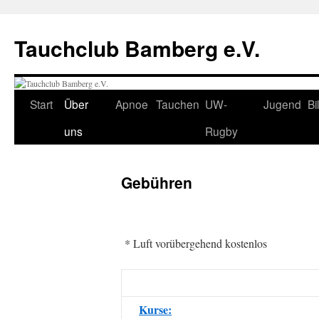
Tauchclub Bamberg e.V.
Start
Über
Apnoe
Tauchen
UW-
Jugend
Bi
uns
Rugby
Gebühren
* Luft vorübergehend kostenlos
Kurse: