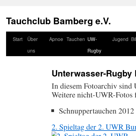
Tauchclub Bamberg e.V.
Start
Über
Apnoe
Tauchen
UW-
Jugend
Bi
uns
Rugby
Unterwasser-Rugby 
In diesem Fotoarchiv sind
Weitere nicht-UWR-Fotos 
Schnuppertauchen 2012
2. Spieltag der 2. UWR Bu