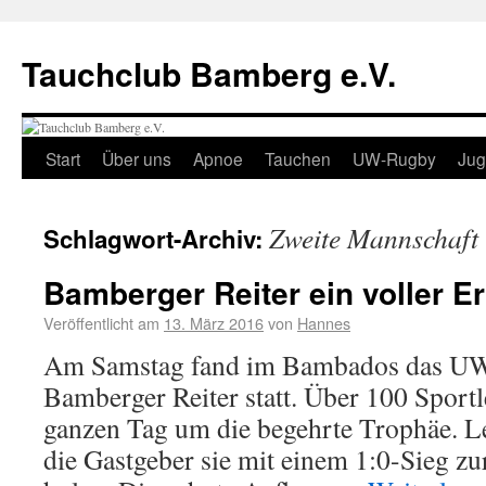
Tauchclub Bamberg e.V.
Start
Über uns
Apnoe
Tauchen
UW-Rugby
Ju
Zweite Mannschaft
Schlagwort-Archiv:
Bamberger Reiter ein voller Er
Veröffentlicht am
13. März 2016
von
Hannes
Am Samstag fand im Bambados das UW
Bamberger Reiter statt. Über 100 Sport
ganzen Tag um die begehrte Trophäe. L
die Gastgeber sie mit einem 1:0-Sieg z