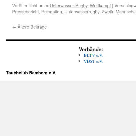
Veröffentlicht unter
Unterwasser-Rugby
,
Wettkampf
|
Verschlagw
Pressebericht
,
Relegation
,
Unterwasserrugby
,
Zweite Mannschaf
←
Ältere Beiträge
Verbände:
BLTV e.V.
VDST e.V.
Tauchclub Bamberg e.V.