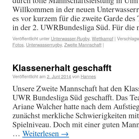
durch tolle Mannschaftsleistung in Ulm
Willkommen in der neuen Unterwasserr
es vor kurzem für die zweite Garde de
in der 2. UWRBundesliga Süd. Für die
Veröffentlicht unter
Unterwasser-Rugby
,
Wettkampf
|
Verschlagw
Fotos
,
Unterwasserrugby
,
Zweite Mannschaft
|
Klassenerhalt geschafft
Veröffentlicht am
2. Juni 2014
von
Hannes
Unsere Zweite Mannschaft hat den Klass
UWR Bundesliga Süd geschafft. Das Te
Ariane Walcher hatte nach dem Aufstieg 
zunächst merkliche Schwierigkeiten mi
Spielniveau. Doch mit einer guten Mann
…
Weiterlesen
→