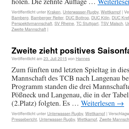
holen. Die zehnte Auflage …
Weiterles
Veröffentlicht unter
Kraken
,
Unterwasser-Rugby
,
Wettkampf
|
Ve
Bamberg
,
Bamberger Reiter
,
DUC Bottrop
,
DUC Köln
,
DUC Kref
Perspektivmannschaft
,
SV Rheine
,
TC Stuttgart
,
TSV Malsch
,
U
Zweite Mannschaft
|
Zweite zieht positives Saisonf
Veröffentlicht am
23. Juli 2015
von
Hannes
Zum fünften und letzten Spieltag in dies
Mannschaft des TCB nach Langenau be
Programm standen die drei Mannschaft
Pößneck und Langenau, die in der Tabel
(2.Platz) folgten. Es …
Weiterlesen
→
Veröffentlicht unter
Unterwasser-Rugby
,
Wettkampf
|
Verschlagw
Pressebericht
,
Unterwasser-Rugby
,
Wettkampf
,
Zweite Mannsch