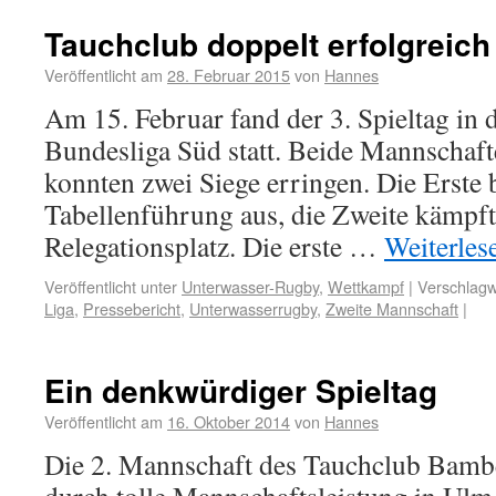
Tauchclub doppelt erfolgreich
Veröffentlicht am
28. Februar 2015
von
Hannes
Am 15. Februar fand der 3. Spieltag in
Bundesliga Süd statt. Beide Mannschaf
konnten zwei Siege erringen. Die Erste 
Tabellenführung aus, die Zweite kämpft
Relegationsplatz. Die erste …
Weiterle
Veröffentlicht unter
Unterwasser-Rugby
,
Wettkampf
|
Verschlagw
Liga
,
Pressebericht
,
Unterwasserrugby
,
Zweite Mannschaft
|
Ein denkwürdiger Spieltag
Veröffentlicht am
16. Oktober 2014
von
Hannes
Die 2. Mannschaft des Tauchclub Bambe