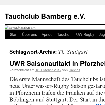
Tauchclub Bamberg e.V.
Start
Über uns
Apnoe
Tauchen
UW-Rugby
Ju
TC Stuttgart
Schlagwort-Archiv:
UWR Saisonauftakt in Pforzhe
Veröffentlicht am
16. Oktober 2017
von
Hannes
Die erste Mannschaft des Tauchclubs ist 
neue Unterwasser-Rugby Saison gestarte
in Pforzheim trafen die Franken auf di
Böblingen und Stuttgart. Der Start in di