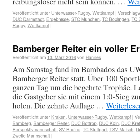
reibungsloser nicht sein können. …
Wei
Veröffentlicht unter
Unterwasser-Rugby
,
Wettkampf
|
Verschlagw
DUC Darmstadt
,
Ergebnisse
,
STC München
,
TC Böblingen
,
TC S
Rugby
,
Wettkampf
|
Bamberger Reiter ein voller Er
Veröffentlicht am
13. März 2016
von
Hannes
Am Samstag fand im Bambados das UW
Bamberger Reiter statt. Über 100 Sport
ganzen Tag um die begehrte Trophäe. L
die Gastgeber sie mit einem 1:0-Sieg z
holen. Die zehnte Auflage …
Weiterles
Veröffentlicht unter
Kraken
,
Unterwasser-Rugby
,
Wettkampf
|
Ve
Bamberg
,
Bamberger Reiter
,
DUC Bottrop
,
DUC Köln
,
DUC Kref
Perspektivmannschaft
,
SV Rheine
,
TC Stuttgart
,
TSV Malsch
,
U
Zweite Mannschaft
|