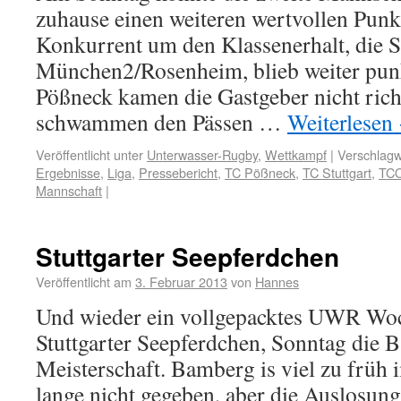
zuhause einen weiteren wertvollen Punk
Konkurrent um den Klassenerhalt, die 
München2/Rosenheim, blieb weiter pun
Pößneck kamen die Gastgeber nicht rich
schwammen den Pässen …
Weiterlesen
Veröffentlicht unter
Unterwasser-Rugby
,
Wettkampf
|
Verschlagw
Ergebnisse
,
Liga
,
Pressebericht
,
TC Pößneck
,
TC Stuttgart
,
TCO
Mannschaft
|
Stuttgarter Seepferdchen
Veröffentlicht am
3. Februar 2013
von
Hannes
Und wieder ein vollgepacktes UWR Wo
Stuttgarter Seepferdchen, Sonntag die B
Meisterschaft. Bamberg is viel zu früh 
lange nicht gegeben, aber die Auslosung 