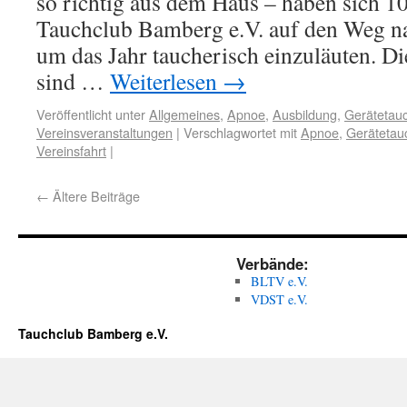
so richtig aus dem Haus – haben sich 1
Tauchclub Bamberg e.V. auf den Weg n
um das Jahr taucherisch einzuläuten. D
sind …
Weiterlesen
→
Veröffentlicht unter
Allgemeines
,
Apnoe
,
Ausbildung
,
Gerätetau
Vereinsveranstaltungen
|
Verschlagwortet mit
Apnoe
,
Gerätetau
Vereinsfahrt
|
←
Ältere Beiträge
Verbände:
BLTV e.V.
VDST e.V.
Tauchclub Bamberg e.V.