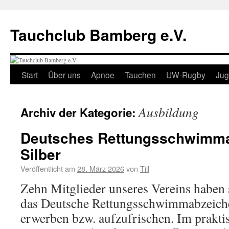
Tauchclub Bamberg e.V.
Start
Über uns
Apnoe
Tauchen
UW-Rugby
Ju
Ausbildung
Archiv der Kategorie:
Deutsches Rettungsschwimma
Silber
Veröffentlicht am
28. März 2026
von
Till
Zehn Mitglieder unseres Vereins haben 
das Deutsche Rettungsschwimmabzeiche
erwerben bzw. aufzufrischen. Im prakti