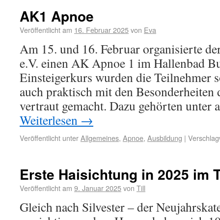
AK1 Apnoe
Veröffentlicht am
16. Februar 2025
von
Eva
Am 15. und 16. Februar organisierte d
e.V. einen AK Apnoe 1 im Hallenbad Bu
Einsteigerkurs wurden die Teilnehmer s
auch praktisch mit den Besonderheiten
vertraut gemacht. Dazu gehörten unter
Weiterlesen
→
Veröffentlicht unter
Allgemeines
,
Apnoe
,
Ausbildung
|
Verschlag
Erste Haisichtung in 2025 im 
Veröffentlicht am
9. Januar 2025
von
Till
Gleich nach Silvester – der Neujahrskat