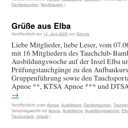
Gerätetauchen
,
Nordhausen
|
Grüße aus Elba
Veröffentlicht am
12. Juni 2025
von
Dennis
Liebe Mitglieder, liebe Leser, vom 07.0
mit 16 Mitgliedern des Tauchclub-Bamb
Ausbildungswoche auf der Insel Elba u
Prüfungstauchgänge zu den Aufbaukurs
Gruppenführung sowie den Tauchspor
Apnoe **, KTSA Apnoe *** und DTS
→
Veröffentlicht unter
Apnoe
,
Ausbildung
,
Gerätetauchen
,
Tauche
Verschlagwortet mit
Apnoe
,
Ausbildung
,
Ausbildungswoche
,
Elb
Tauchurlaub
,
Urlaub
|