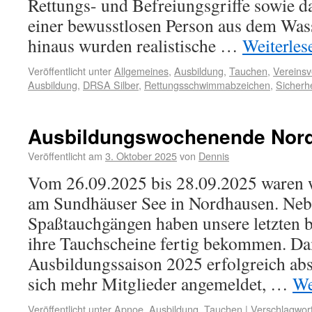
Rettungs- und Befreiungsgriffe sowie da
einer bewusstlosen Person aus dem Wass
hinaus wurden realistische …
Weiterle
Veröffentlicht unter
Allgemeines
,
Ausbildung
,
Tauchen
,
Vereinsv
Ausbildung
,
DRSA Silber
,
Rettungsschwimmabzeichen
,
Sicherhe
Ausbildungswochenende Nor
Veröffentlicht am
3. Oktober 2025
von
Dennis
Vom 26.09.2025 bis 28.09.2025 waren w
am Sundhäuser See in Nordhausen. Neb
Spaßtauchgängen haben unsere letzten 
ihre Tauchscheine fertig bekommen. Da
Ausbildungssaison 2025 erfolgreich abs
sich mehr Mitglieder angemeldet, …
We
Veröffentlicht unter
Apnoe
,
Ausbildung
,
Tauchen
|
Verschlagwort