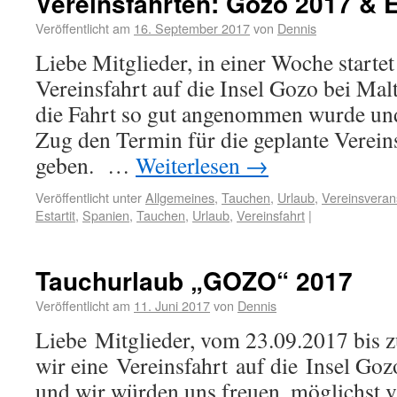
Vereinsfahrten: Gozo 2017 & E
Veröffentlicht am
16. September 2017
von
Dennis
Liebe Mitglieder, in einer Woche startet
Vereinsfahrt auf die Insel Gozo bei Malt
die Fahrt so gut angenommen wurde un
Zug den Termin für die geplante Verein
geben. …
Weiterlesen
→
Veröffentlicht unter
Allgemeines
,
Tauchen
,
Urlaub
,
Vereinsveran
Estartit
,
Spanien
,
Tauchen
,
Urlaub
,
Vereinsfahrt
|
Tauchurlaub „GOZO“ 2017
Veröffentlicht am
11. Juni 2017
von
Dennis
Liebe Mitglieder, vom 23.09.2017 bis
wir eine Vereinsfahrt auf die Insel Goz
und wir würden uns freuen, möglichst v