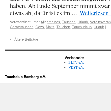
haben. Ab Ende September nimmt zwar 
etwas ab, dafür ist es im …
Weiterlesen
Veröffentlicht unter
Allgemeines
,
Tauchen
,
Urlaub
,
Vereinsveran
Gerätetauchen
,
Gozo
,
Malta
,
Tauchen
,
Tauchurlaub
,
Urlaub
|
←
Ältere Beiträge
Verbände:
BLTV e.V.
VDST e.V.
Tauchclub Bamberg e.V.