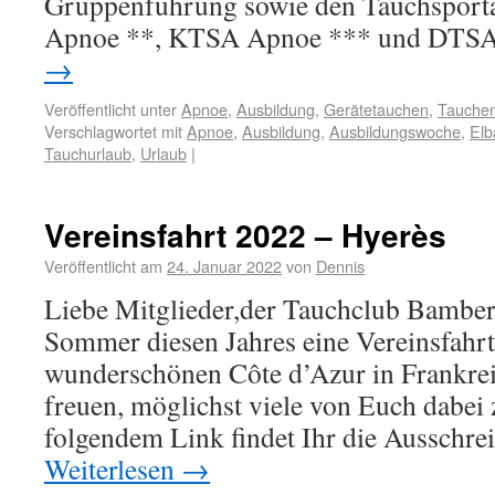
Gruppenführung sowie den Tauchspor
Apnoe **, KTSA Apnoe *** und DTS
→
Veröffentlicht unter
Apnoe
,
Ausbildung
,
Gerätetauchen
,
Tauche
Verschlagwortet mit
Apnoe
,
Ausbildung
,
Ausbildungswoche
,
Elb
Tauchurlaub
,
Urlaub
|
Vereinsfahrt 2022 – Hyerès
Veröffentlicht am
24. Januar 2022
von
Dennis
Liebe Mitglieder,der Tauchclub Bamberg
Sommer diesen Jahres eine Vereinsfahrt
wunderschönen Côte d’Azur in Frankre
freuen, möglichst viele von Euch dabei 
folgendem Link findet Ihr die Ausschr
Weiterlesen
→