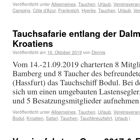
Veröffentlicht unter
Allgemeines
,
Tauchen
,
Urlaub
,
Vereinsveran
Camping
,
Côte d’Azur
,
Frankreich
,
Hyerès
,
Tauchen
,
Urlaub
,
Ver
Tauchsafarie entlang der Dal
Kroatiens
Veröffentlicht am
16. Oktober 2019
von
Dennis
Vom 14.-21.09.2019 charterten 8 Mitgl
Bamberg und 8 Taucher des befreunde
(Hassfurt) das Tauchschiff Bodul. Bei d
sich um einen umgebauten Lastensegler,
und 5 Besatzungsmitglieder aufnehmen
Veröffentlicht unter
Allgemeines
,
Tauchen
,
Urlaub
,
Vereinsveran
Bodul
,
Kroatien
,
Safari
,
Tauchen
,
Tauchkreuzfahrt
,
Urlaub
|