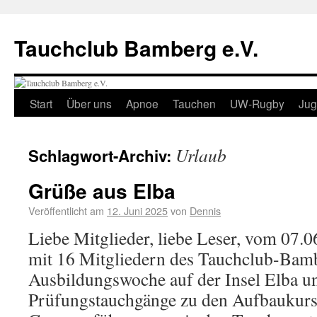
Tauchclub Bamberg e.V.
Start
Über uns
Apnoe
Tauchen
UW-Rugby
Ju
Urlaub
Schlagwort-Archiv:
Grüße aus Elba
Veröffentlicht am
12. Juni 2025
von
Dennis
Liebe Mitglieder, liebe Leser, vom 07.0
mit 16 Mitgliedern des Tauchclub-Bamb
Ausbildungswoche auf der Insel Elba u
Prüfungstauchgänge zu den Aufbaukurs