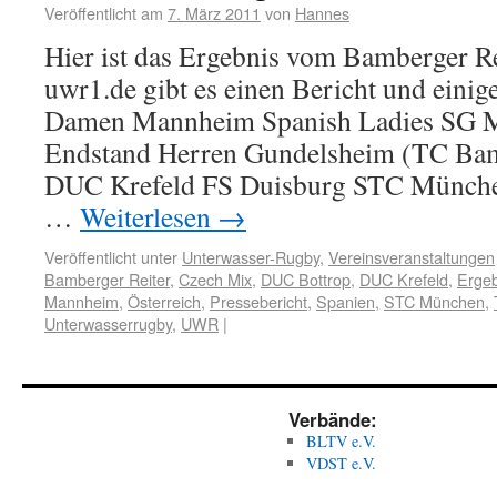
Veröffentlicht am
7. März 2011
von
Hannes
Hier ist das Ergebnis vom Bamberger Re
uwr1.de gibt es einen Bericht und einig
Damen Mannheim Spanish Ladies S
Endstand Herren Gundelsheim (TC Ba
DUC Krefeld FS Duisburg STC Münch
…
Weiterlesen
→
Veröffentlicht unter
Unterwasser-Rugby
,
Vereinsveranstaltungen
Bamberger Reiter
,
Czech Mix
,
DUC Bottrop
,
DUC Krefeld
,
Ergeb
Mannheim
,
Österreich
,
Pressebericht
,
Spanien
,
STC München
,
Unterwasserrugby
,
UWR
|
Verbände:
BLTV e.V.
VDST e.V.