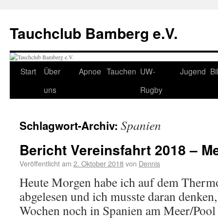
Tauchclub Bamberg e.V.
Start
Über
Apnoe
Tauchen
UW-
Jugend
Bi
uns
Rugby
Spanien
Schlagwort-Archiv:
Bericht Vereinsfahrt 2018 – M
Veröffentlicht am
2. Oktober 2018
von
Dennis
Heute Morgen habe ich auf dem Therm
abgelesen und ich musste daran denken, 
Wochen noch in Spanien am Meer/Pool 