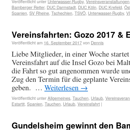
Veröffentlicht unter
Unterwasser-Rugby
,
Vereinsveranstaltungen
Bamberger Reiter
,
DUC Darmstadt
,
DUC Köln
,
DUC Krefeld
,
Öst
Spanien
,
SV Rheine
,
Tschechien
,
TSVÖ
,
Unterwasser-Rugby
,
V
Vereinsfahrten: Gozo 2017 & E
Veröffentlicht am
16. September 2017
von
Dennis
Liebe Mitglieder, in einer Woche startet
Vereinsfahrt auf die Insel Gozo bei Malt
die Fahrt so gut angenommen wurde un
Zug den Termin für die geplante Verein
geben. …
Weiterlesen
→
Veröffentlicht unter
Allgemeines
,
Tauchen
,
Urlaub
,
Vereinsveran
Estartit
,
Spanien
,
Tauchen
,
Urlaub
,
Vereinsfahrt
|
Gundelsheim gewinnt den Bam