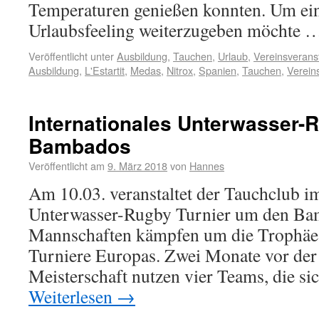
Temperaturen genießen konnten. Um ei
Urlaubsfeeling weiterzugeben möchte
Veröffentlicht unter
Ausbildung
,
Tauchen
,
Urlaub
,
Vereinsverans
Ausbildung
,
L'Estartit
,
Medas
,
Nitrox
,
Spanien
,
Tauchen
,
Vereins
Internationales Unterwasser-R
Bambados
Veröffentlicht am
9. März 2018
von
Hannes
Am 10.03. veranstaltet der Tauchclub 
Unterwasser-Rugby Turnier um den Bam
Mannschaften kämpfen um die Trophäe e
Turniere Europas. Zwei Monate vor der
Meisterschaft nutzen vier Teams, die sic
Weiterlesen
→