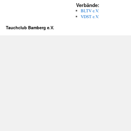
Verbände:
BLTV e.V.
VDST e.V.
Tauchclub Bamberg e.V.