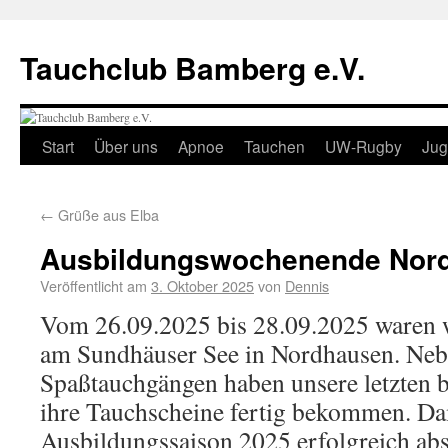
Tauchclub Bamberg e.V.
Start
Über uns
Apnoe
Tauchen
UW-Rugby
Ju
←
Grüße aus Elba
Ausbildungswochenende Nor
Veröffentlicht am
3. Oktober 2025
von
Dennis
Vom 26.09.2025 bis 28.09.2025 waren w
am Sundhäuser See in Nordhausen. Neb
Spaßtauchgängen haben unsere letzten 
ihre Tauchscheine fertig bekommen. Da
Ausbildungssaison 2025 erfolgreich abs