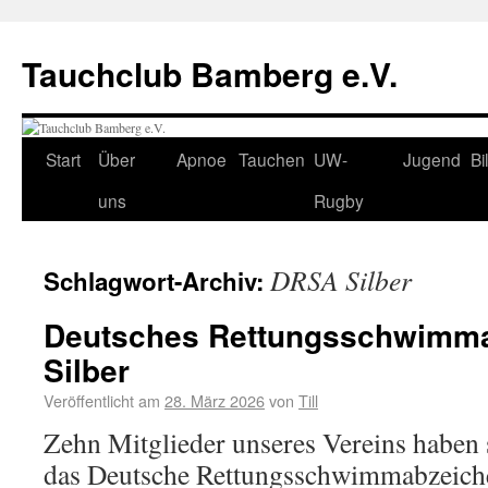
Tauchclub Bamberg e.V.
Start
Über
Apnoe
Tauchen
UW-
Jugend
Bi
uns
Rugby
DRSA Silber
Schlagwort-Archiv:
Deutsches Rettungsschwimma
Silber
Veröffentlicht am
28. März 2026
von
Till
Zehn Mitglieder unseres Vereins haben 
das Deutsche Rettungsschwimmabzeiche