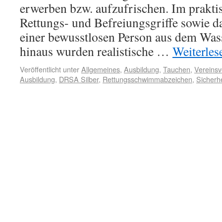
erwerben bzw. aufzufrischen. Im prakti
Rettungs- und Befreiungsgriffe sowie da
einer bewusstlosen Person aus dem Wass
hinaus wurden realistische …
Weiterle
Veröffentlicht unter
Allgemeines
,
Ausbildung
,
Tauchen
,
Vereinsv
Ausbildung
,
DRSA Silber
,
Rettungsschwimmabzeichen
,
Sicherhe