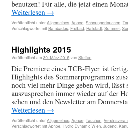
benutzen! Für alle, die jetzt einen Mo
Weiterlesen
→
Veröffentlicht unter
Allgemeines
,
Apnoe
,
Schnuppertauchen
,
Ta
Verschlagwortet mit
Bambados
,
Freibad
,
Hallstadt
,
Sommer
,
So
Highlights 2015
Veröffentlicht am
30. März 2015
von
Steffen
Die Premiere eines TCB-Flyer ist fertig
Highlights des Sommerprogramms zusa
noch viel mehr Dinge geben wird, lässt
auszusprechen immer wieder auf der H
sehen und den Newsletter am Donnersta
Weiterlesen
→
Veröffentlicht unter
Allgemeines
,
Apnoe
,
Tauchen
,
Vereinsveran
Verschlagwortet mit
Apnoe
,
Hydro Dynamic Wien
,
Jugend
,
Kan