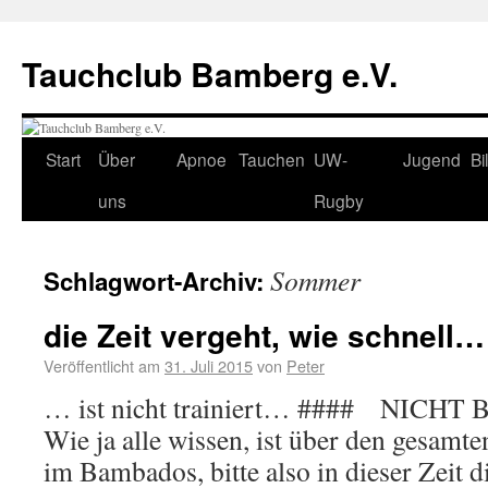
Tauchclub Bamberg e.V.
Start
Über
Apnoe
Tauchen
UW-
Jugend
Bi
uns
Rugby
Sommer
Schlagwort-Archiv:
die Zeit vergeht, wie schnell…
Veröffentlicht am
31. Juli 2015
von
Peter
… ist nicht trainiert… #### NICHT
Wie ja alle wissen, ist über den gesamt
im Bambados, bitte also in dieser Zeit d