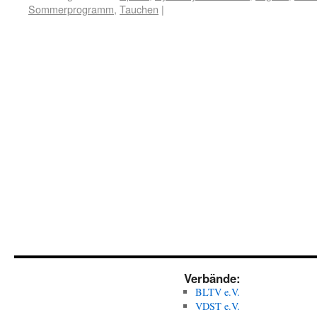
Sommerprogramm
,
Tauchen
|
Verbände:
BLTV e.V.
VDST e.V.