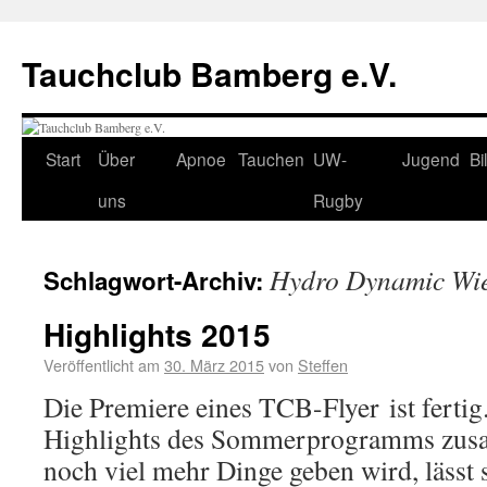
Tauchclub Bamberg e.V.
Start
Über
Apnoe
Tauchen
UW-
Jugend
Bi
uns
Rugby
Hydro Dynamic Wi
Schlagwort-Archiv:
Highlights 2015
Veröffentlicht am
30. März 2015
von
Steffen
Die Premiere eines TCB-Flyer ist fertig
Highlights des Sommerprogramms zusa
noch viel mehr Dinge geben wird, lässt