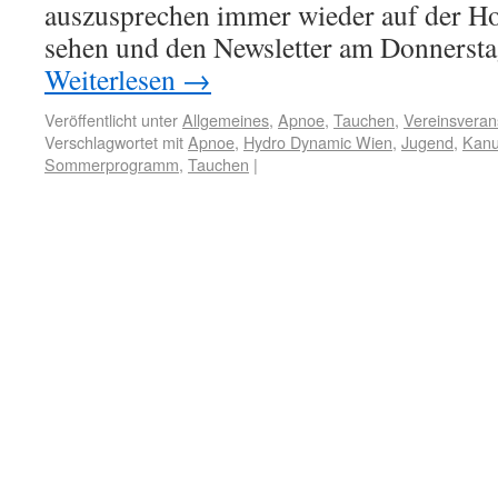
auszusprechen immer wieder auf der H
sehen und den Newsletter am Donnersta
Weiterlesen
→
Veröffentlicht unter
Allgemeines
,
Apnoe
,
Tauchen
,
Vereinsveran
Verschlagwortet mit
Apnoe
,
Hydro Dynamic Wien
,
Jugend
,
Kan
Sommerprogramm
,
Tauchen
|