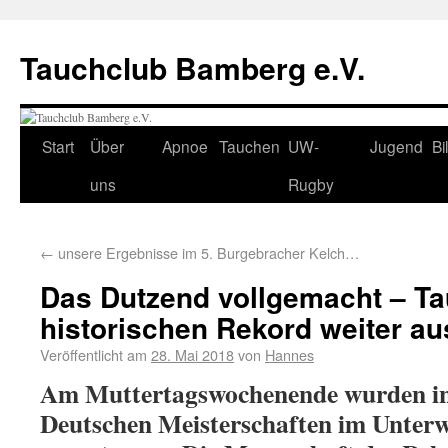
Tauchclub Bamberg e.V.
Start
Über
Apnoe
Tauchen
UW-
Jugend
Bi
uns
Rugby
←
unsere Ergebnisse im 5. Burgebracher Kelch…
Das Dutzend vollgemacht – Ta
historischen Rekord weiter au
Veröffentlicht am
28. Mai 2018
von
Hannes
Am Muttertagswochenende wurden in 
Deutschen Meisterschaften im Unter