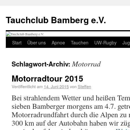
Tauchclub Bamberg e.V.
Start
Über uns
Apnoe
Tauchen
UW-Rugby
Ju
Motorrad
Schlagwort-Archiv:
Motorradtour 2015
Veröffentlicht am
14. Juni 2015
von
Steffen
Bei strahlendem Wetter und heißen Tem
sieben Bamberger morgens am 4.7. getr
Motorradrundfahrt durch die Alpen zu 
300 km auf der Autobahn haben wir zügi