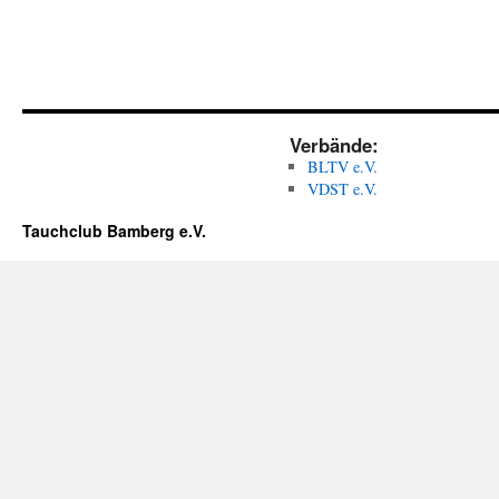
Verbände:
BLTV e.V.
VDST e.V.
Tauchclub Bamberg e.V.