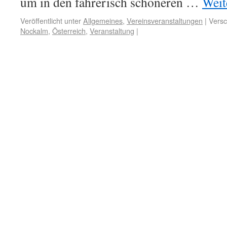
um in den fahrerisch schöneren …
Weit
Veröffentlicht unter
Allgemeines
,
Vereinsveranstaltungen
|
Versc
Nockalm
,
Österreich
,
Veranstaltung
|