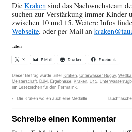
Die
Kraken
sind das Nachwuchsteam des
suchen zur Verstärkung immer Kinder 
zwischen 10 und 15. Weitere Infos finde
Webseite
, oder per Mail an
kraken@
tau
Teilen:
X
E-Mail
Drucken
Facebook
Dieser Beitrag wurde unter
Kraken
,
Unterwasser-Rugby
,
Wettka
Meisterschaft
,
DJM
,
Ergebnisse
,
Kraken
,
U15
,
Unterwasserrugb
ein Lesezeichen für den
Permalink
.
←
Die Kraken wollen auch eine Medaille
Tauchflasch
Schreibe einen Kommentar