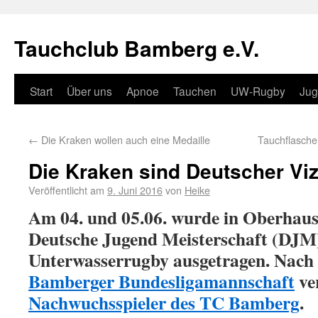
Tauchclub Bamberg e.V.
Start
Über uns
Apnoe
Tauchen
UW-Rugby
Ju
←
Die Kraken wollen auch eine Medaille
Tauchflasch
Die Kraken sind Deutscher Vi
Veröffentlicht am
9. Juni 2016
von
Heike
Am 04. und 05.06. wurde in Oberhau
Deutsche Jugend Meisterschaft (DJM
Unterwasserrugby ausgetragen. Nac
Bamberger Bundesligamannschaft
ve
Nachwuchsspieler des TC Bamberg
.