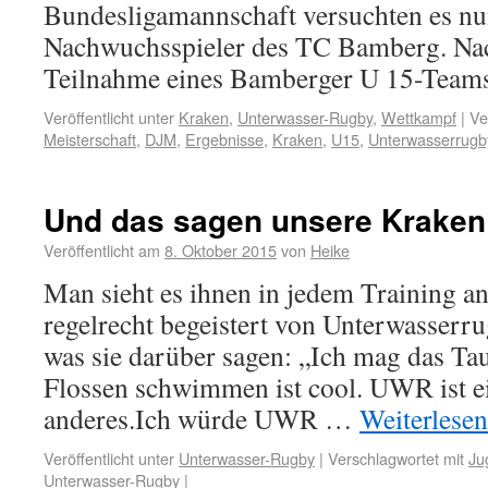
Bundesligamannschaft versuchten es nu
Nachwuchsspieler des TC Bamberg. Nac
Teilnahme eines Bamberger U 15-Team
Veröffentlicht unter
Kraken
,
Unterwasser-Rugby
,
Wettkampf
|
Ve
Meisterschaft
,
DJM
,
Ergebnisse
,
Kraken
,
U15
,
Unterwasserrugb
Und das sagen unsere Kraken
Veröffentlicht am
8. Oktober 2015
von
Heike
Man sieht es ihnen in jedem Training an
regelrecht begeistert von Unterwasserrug
was sie darüber sagen: „Ich mag das Ta
Flossen schwimmen ist cool. UWR ist e
anderes.Ich würde UWR …
Weiterlese
Veröffentlicht unter
Unterwasser-Rugby
|
Verschlagwortet mit
Ju
Unterwasser-Rugby
|