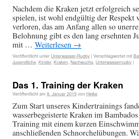
Nachdem die Kraken jetzt erfolgreich s
spielen, ist wohl endgültig der Respek
verloren, das am Anfang allen so unerre
Belohnung gibt es den lang ersehnten Ju
mit …
Weiterlesen
→
Veröffentlicht unter
Unterwasser-Rugby
|
Verschlagwortet mit
Bal
Jugendliche
,
Kinder
,
Kraken
,
Nachwuchs
,
Unterwasserrugby
|
Das 1. Training der Kraken
Veröffentlicht am
8. Januar 2015
von
Heike
Zum Start unseres Kindertrainings fand
wasserbegeisterte Kraken im Bambados 
Training mit einem kurzen Eins­chwim­
anschließenden Schnorchel­übungen. Wä