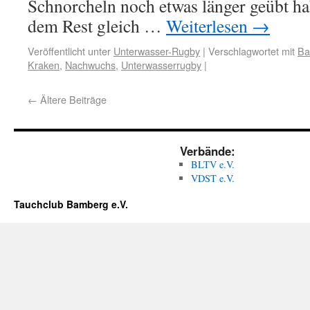
Schnorcheln noch etwas länger geübt hab
dem Rest gleich …
Weiterlesen
→
Veröffentlicht unter
Unterwasser-Rugby
|
Verschlagwortet mit
Ba
Kraken
,
Nachwuchs
,
Unterwasserrugby
|
←
Ältere Beiträge
Verbände:
BLTV e.V.
VDST e.V.
Tauchclub Bamberg e.V.