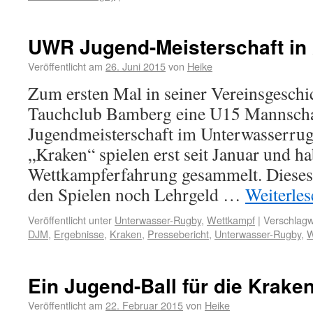
UWR Jugend-Meisterschaft in
Veröffentlicht am
26. Juni 2015
von
Heike
Zum ersten Mal in seiner Vereinsgeschich
Tauchclub Bamberg eine U15 Mannschaf
Jugendmeisterschaft im Unterwasserru
„Kraken“ spielen erst seit Januar und h
Wettkampferfahrung gesammelt. Dieses
den Spielen noch Lehrgeld …
Weiterle
Veröffentlicht unter
Unterwasser-Rugby
,
Wettkampf
|
Verschlagw
DJM
,
Ergebnisse
,
Kraken
,
Pressebericht
,
Unterwasser-Rugby
,
W
Ein Jugend-Ball für die Krake
Veröffentlicht am
22. Februar 2015
von
Heike