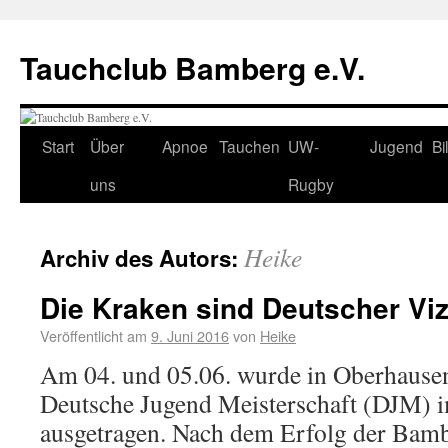
Tauchclub Bamberg e.V.
Start
Über
Apnoe
Tauchen
UW-
Jugend
Bi
uns
Rugby
Heike
Archiv des Autors:
Die Kraken sind Deutscher Vi
Veröffentlicht am
9. Juni 2016
von
Heike
Am 04. und 05.06. wurde in Oberhause
Deutsche Jugend Meisterschaft (DJM) 
ausgetragen. Nach dem Erfolg der Bam