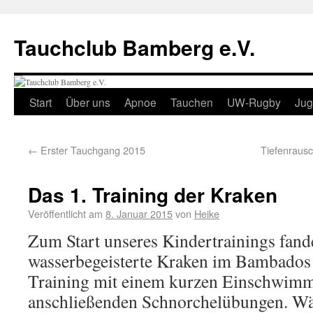
Tauchclub Bamberg e.V.
Start
Über uns
Apnoe
Tauchen
UW-Rugby
Ju
←
Erster Tauchgang 2015
Tiefenraus
Das 1. Training der Kraken
Veröffentlicht am
8. Januar 2015
von
Heike
Zum Start unseres Kindertrainings fand
wasserbegeisterte Kraken im Bambados 
Training mit einem kurzen Eins­chwim­
anschließenden Schnorchel­übungen. Wä