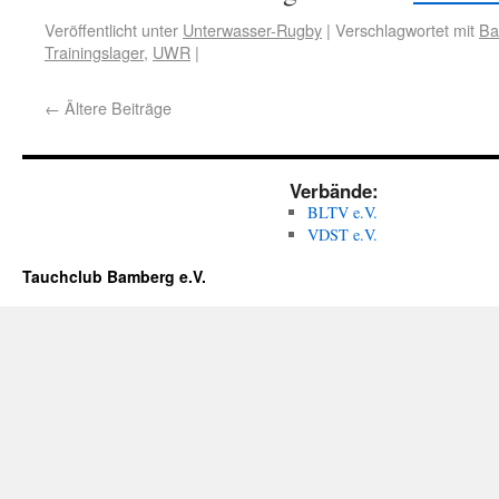
Veröffentlicht unter
Unterwasser-Rugby
|
Verschlagwortet mit
Ba
Trainingslager
,
UWR
|
←
Ältere Beiträge
Verbände:
BLTV e.V.
VDST e.V.
Tauchclub Bamberg e.V.