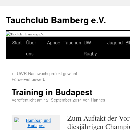
Tauchclub Bamberg e.V.
Start
Über
Apnoe
Tauchen
UW-
Jugend
Bi
uns
Rugby
←
UWR-Nachwuchsprojekt gewinnt
Förderwettbewerb
Training in Budapest
Veröffentlicht am
12. September 2014
von
Hannes
Zum Auftakt der Vor
diesjährigen Champio