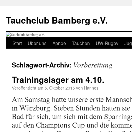
Tauchclub Bamberg e.V.
Start
Über uns
Apnoe
Tauchen
UW-Rugby
Ju
Vorbereitung
Schlagwort-Archiv:
Trainingslager am 4.10.
Veröffentlicht am
5. Oktober 2015
von
Hannes
Am Samstag hatte unsere erste Mannscha
in Würzburg. Sieben Stunden hatten sie
Bad für sich, um sich mit dem Sparring
auf den Champions Cup und die komme