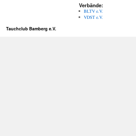
Verbände:
BLTV e.V.
VDST e.V.
Tauchclub Bamberg e.V.