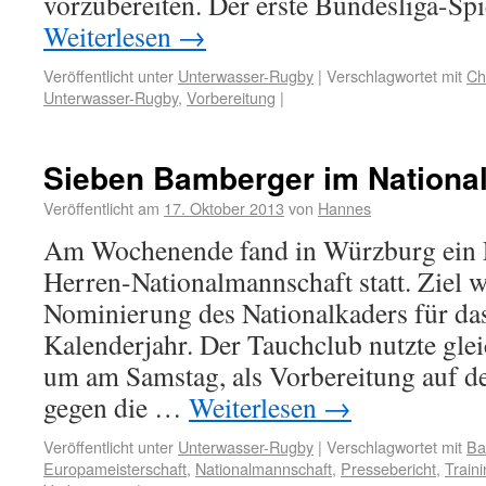
vorzubereiten. Der erste Bundesliga-Spi
Weiterlesen
→
Veröffentlicht unter
Unterwasser-Rugby
|
Verschlagwortet mit
Ch
Unterwasser-Rugby
,
Vorbereitung
|
Sieben Bamberger im Nationa
Veröffentlicht am
17. Oktober 2013
von
Hannes
Am Wochenende fand in Würzburg ein
Herren-Nationalmannschaft statt. Ziel 
Nominierung des Nationalkaders für d
Kalenderjahr. Der Tauchclub nutzte glei
um am Samstag, als Vorbereitung auf 
gegen die …
Weiterlesen
→
Veröffentlicht unter
Unterwasser-Rugby
|
Verschlagwortet mit
Ba
Europameisterschaft
,
Nationalmannschaft
,
Pressebericht
,
Train