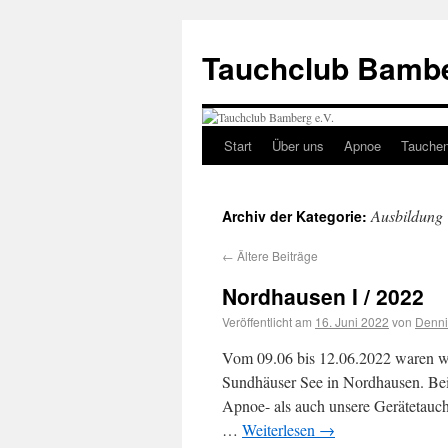
Tauchclub Bambe
Start
Über uns
Apnoe
Tauche
Ausbildung
Archiv der Kategorie:
←
Ältere Beiträge
Nordhausen I / 2022
Veröffentlicht am
16. Juni 2022
von
Denni
Vom 09.06 bis 12.06.2022 waren w
Sundhäuser See in Nordhausen. Bei
Apnoe- als auch unsere Geräteta
…
Weiterlesen
→