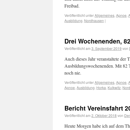
Freibad.
Veröffentlicht unter
Allgemeines
,
Apnoe
,
Ausbildung
,
Nordhausen
|
Drei Wochenenden, 82 
Veröffentlicht am
3. September 2019
von
Auch dieses Jahr veranstaltete der
Ausbildungswochenenden. Mit 82 T
noch nie.
Veröffentlicht unter
Allgemeines
,
Apnoe
,
Apnoe
,
Ausbildung
,
Horka
,
Kulkwitz
,
Nor
Bericht Vereinsfahrt 
Veröffentlicht am
2. Oktober 2018
von
Den
Heute Morgen habe ich auf dem Th