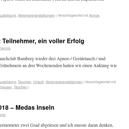
Ausbildung
,
Vereinsveranstaltungen
|
Verschlagwortet mit
Apnoe
,
Teilnehmer, ein voller Erfolg
Dennis
 Tauchclub Bamberg wieder drei Apnoe-/ Gerätetauch-/ und
eilnehmern an drei Wochenenden hatten wir einen Anklang wie
Ausbildung
,
Tauchen
,
Urlaub
,
Vereinsveranstaltungen
|
Verschlagwortet mit
dhausen
,
Tauchen
|
2018 – Medas Inseln
nis
ermometer zwei Grad abgelesen und ich musste daran denken,