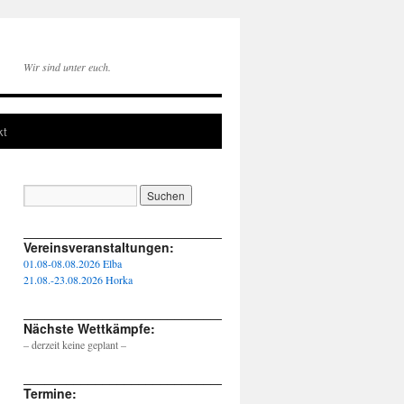
Wir sind unter euch.
kt
____________________________________________________
Vereinsveranstaltungen:
01.08-08.08.2026 Elba
21.08.-23.08.2026 Horka
____________________________________________________
Nächste Wettkämpfe:
– derzeit keine geplant –
____________________________________________________
Termine: