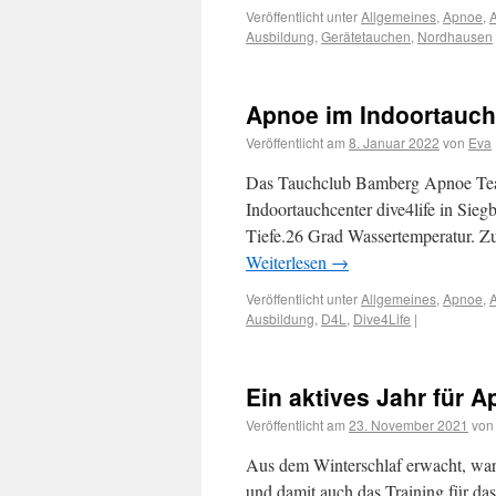
Veröffentlicht unter
Allgemeines
,
Apnoe
,
Ausbildung
,
Gerätetauchen
,
Nordhausen
Apnoe im Indoortauch
Veröffentlicht am
8. Januar 2022
von
Eva
Das Tauchclub Bamberg Apnoe Team
Indoortauchcenter dive4life in Sie
Tiefe.26 Grad Wassertemperatur. Z
Weiterlesen
→
Veröffentlicht unter
Allgemeines
,
Apnoe
,
Ausbildung
,
D4L
,
Dive4Life
|
Ein aktives Jahr für 
Veröffentlicht am
23. November 2021
von
Aus dem Winterschlaf erwacht, war 
und damit auch das Training für da