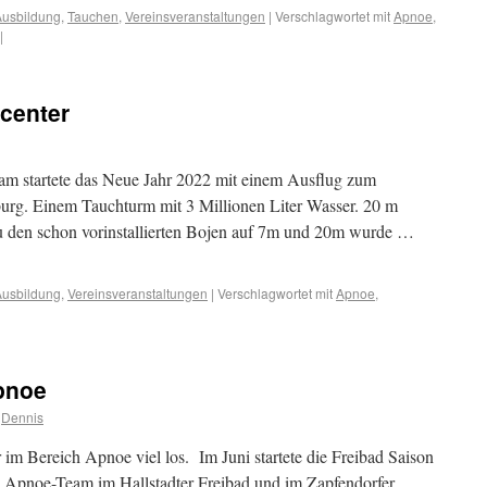
Ausbildung
,
Tauchen
,
Vereinsveranstaltungen
|
Verschlagwortet mit
Apnoe
,
|
center
 startete das Neue Jahr 2022 mit einem Ausflug zum
gburg. Einem Tauchturm mit 3 Millionen Liter Wasser. 20 m
u den schon vorinstallierten Bojen auf 7m und 20m wurde …
Ausbildung
,
Vereinsveranstaltungen
|
Verschlagwortet mit
Apnoe
,
Apnoe
Dennis
im Bereich Apnoe viel los. Im Juni startete die Freibad Saison
s Apnoe-Team im Hallstadter Freibad und im Zapfendorfer