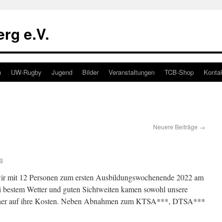
rg e.V.
n
UW-Rugby
Jugend
Bilder
Veranstaltungen
TCB-Shop
Konta
Neuere Beiträge
→
s
ir mit 12 Personen zum ersten Ausbildungswochenende 2022 am
 bestem Wetter und guten Sichtweiten kamen sowohl unsere
ucher auf ihre Kosten. Neben Abnahmen zum KTSA***, DTSA***