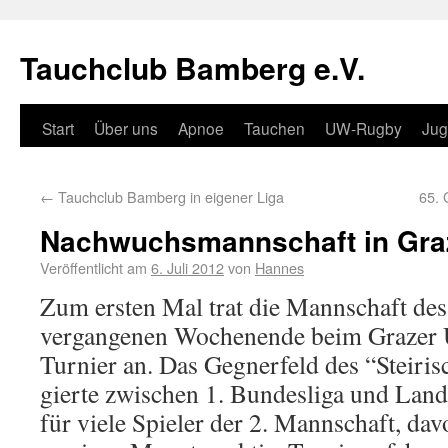
Tauchclub Bamberg e.V.
Start
Über uns
Apnoe
Tauchen
UW-Rugby
Ju
←
Tauchclub Bamberg in eigener Liga
65. 
Nachwuchsmannschaft in Graz
Veröffentlicht am
6. Juli 2012
von
Hannes
Zum ersten Mal trat die Mannschaft de
vergangenen Wochenende beim Grazer 
Turnier an. Das Gegnerfeld des “Steiris
gierte zwischen 1. Bundesliga und Land
für viele Spieler der 2. Mann­schaft, dav