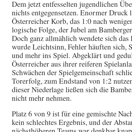
Dem jetzt entfesselten jugendlichen Üb
nichts entgegensetzen. Enormer Druck l
Österreicher Korb, das 1:0 nach wenige
logische Folge, der Jubel am Bamberge
Doch ganz allmählich wendete sich das 
wurde Leichtsinn, Fehler häuften sich,
und mehr ins Spiel. Abgeklärt und gedu
Österreicher aus ihrer reiferen Spiel­an
Schwächen der Spielgemeinschaft schli
Tor­er­folg, zum Endstand von 1:2 nutz
dieser Niederlage ließen sich die Bambe
nicht mehr nehmen.
Platz 6 von 9 ist für eine gemischte N
kein schlechtes Ergebnis, und der Abst
nächsthöheren Teams war denkbar knap