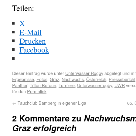
Teilen:
X
E-Mail
Drucken
Facebook
Dieser Beitrag wurde unter
Unterwasser-Rugby
abgelegt und mi
Ergebnisse
,
Fotos
,
Graz
,
Nachwuchs
,
Österreich
,
Pressebericht
Panther
,
Triton Beroun
,
Turniere
,
Unterwasserrugby
,
UWR
versc
für den
Permalink
.
←
Tauchclub Bamberg in eigener Liga
65. 
2 Kommentare zu
Nachwuchsma
Graz erfolgreich