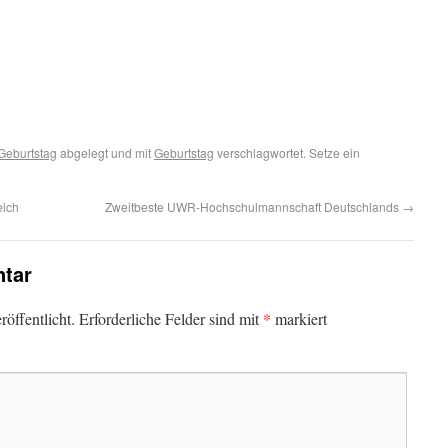
Geburtstag
abgelegt und mit
Geburtstag
verschlagwortet. Setze ein
eich
Zweitbeste UWR-Hochschulmannschaft Deutschlands
→
tar
*
öffentlicht.
Erforderliche Felder sind mit
markiert