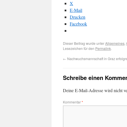
X
E-Mail
Drucken
Facebook
Dieser Beitrag wurde unter
Allgemeines
,
Lesezeichen für den
Permalink
.
←
Nachwuchsmannschaft in Graz erfolgr
Schreibe einen Kommen
Deine E-Mail-Adresse wird nicht ver
Kommentar
*