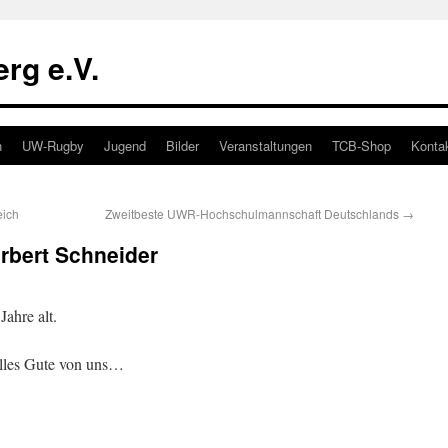
rg e.V.
n
UW-Rugby
Jugend
Bilder
Veranstaltungen
TCB-Shop
Konta
eich
Zweitbeste UWR-Hochschulmannschaft Deutschlands
→
rbert Schneider
ahre alt.
lles Gute von uns…