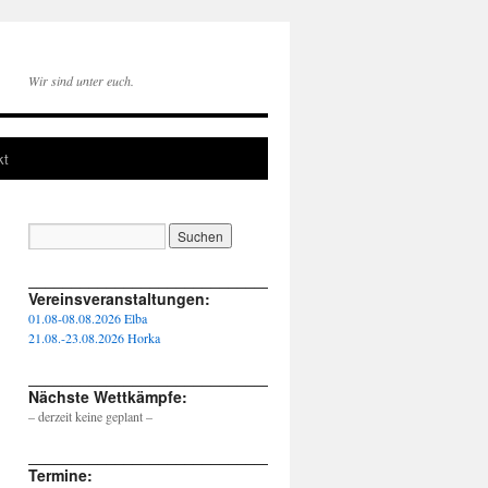
Wir sind unter euch.
kt
____________________________________________________
Vereinsveranstaltungen:
01.08-08.08.2026 Elba
21.08.-23.08.2026 Horka
____________________________________________________
Nächste Wettkämpfe:
– derzeit keine geplant –
____________________________________________________
Termine: