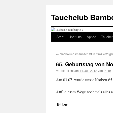
Tauchclub Bambe
Start
Über uns
Apnoe
Tauche
←
Nachwuchsmannschaft in Graz erfolgr
65. Geburtstag von No
Veröffentlicht am
14. Juli 2012
von
Peter
Am 03.07. wurde unser Norbert 65 J
Auf diesem Wege nochmals alles a
Teilen: