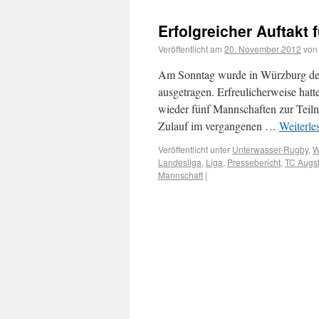
Erfolgreicher Auftakt 
Veröffentlicht am
20. November 2012
von
Am Sonntag wurde in Würzburg der
ausgetragen. Erfreulicher­weise hat
wieder fünf Mannschaften zur Teil
Zulauf im vergangenen …
Weiterle
Veröffentlicht unter
Unterwasser-Rugby
,
W
Landesliga
,
Liga
,
Pressebericht
,
TC Augs
Mannschaft
|