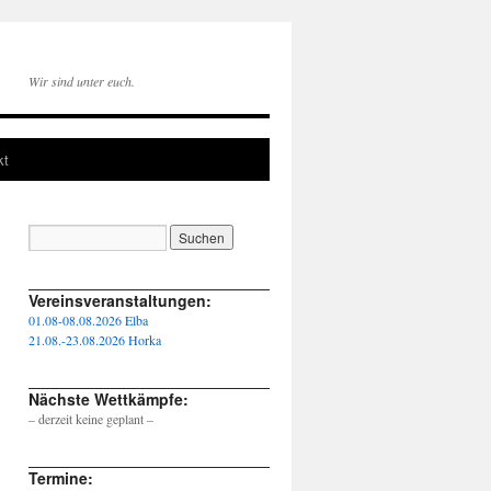
Wir sind unter euch.
kt
____________________________________________________
Vereinsveranstaltungen:
01.08-08.08.2026 Elba
21.08.-23.08.2026 Horka
____________________________________________________
Nächste Wettkämpfe:
– derzeit keine geplant –
____________________________________________________
Termine: