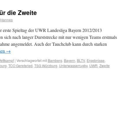
für die Zweite
Hannes
 erste Spieltag der UWR Landesliga Bayern 2012/2013
ten sich nach langer Durststrecke mit nur wenigen Teams erstmals
nahme angemeldet. Auch der Tauchclub kann durch starken
sen
→
ettkampf
|
Verschlagwortet mit
Bamberg
,
Bayern
,
BLTV
,
Ergebnisse
,
burg
,
TCO Geretsried
,
TSG Würzburg
,
Unterwasserrugby
,
UWR
,
Zweite