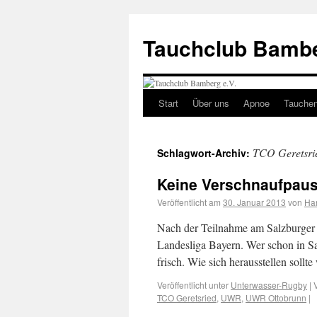
Tauchclub Bambe
Start
Über uns
Apnoe
Tauche
TCO Geretsri
Schlagwort-Archiv:
Keine Verschnaufpause
Veröffentlicht am
30. Januar 2013
von
Ha
Nach der Teilnahme am Salzburger S
Landesliga Bayern. Wer schon in Sa
frisch. Wie sich herausstellen soll
Veröffentlicht unter
Unterwasser-Rugby
|
TCO Geretsried
,
UWR
,
UWR Ottobrunn
|