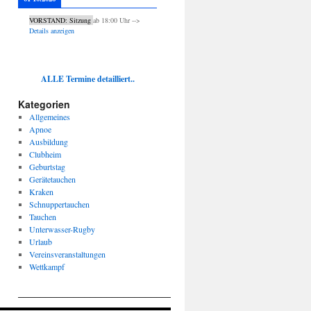
VORSTAND: Sitzung
ab
18:00
Uhr -->
Details anzeigen
ALLE Termine detailliert..
Kategorien
Allgemeines
Apnoe
Ausbildung
Clubheim
Geburtstag
Gerätetauchen
Kraken
Schnuppertauchen
Tauchen
Unterwasser-Rugby
Urlaub
Vereinsveranstaltungen
Wettkampf
____________________________________________________