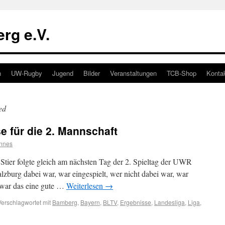
rg e.V.
n
UW-Rugby
Jugend
Bilder
Veranstaltungen
TCB-Shop
Konta
ed
 für die 2. Mannschaft
nnes
tier folgte gleich am nächsten Tag der 2. Spieltag der UWR
lzburg dabei war, war eingespielt, wer nicht dabei war, war
te war das eine gute …
Weiterlesen
→
Verschlagwortet mit
Bamberg
,
Bayern
,
BLTV
,
Ergebnisse
,
Landesliga
,
Liga
,