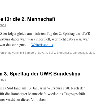
 für die 2. Mannschaft
nnes
tier folgte gleich am nächsten Tag der 2. Spieltag der UWR
lzburg dabei war, war eingespielt, wer nicht dabei war, war
te war das eine gute …
Weiterlesen
→
Verschlagwortet mit
Bamberg
,
Bayern
,
BLTV
,
Ergebnisse
,
Landesliga
,
Liga
,
am 3. Spieltag der UWR Bundesliga
nnes
iga Süd fand am 13. Januar in Würzburg statt. Nach der
 für die Bamberger Mannschaft, wieder ins Tagesgeschäft
ner versüßten dieses Vorhaben.