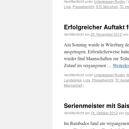
Veröffentlicht unter
Unterwasser-Rugby
|
Liga
,
Pressebericht
,
STC München
,
TC He
Erfolgreicher Auftakt 
Veröffentlicht am
20. November 2012
von
Am Sonntag wurde in Würzburg der
ausgetragen. Erfreulicher­weise hat
wieder fünf Mannschaften zur Teil
Zulauf im vergangenen …
Weiterle
Veröffentlicht unter
Unterwasser-Rugby
,
W
Landesliga
,
Liga
,
Pressebericht
,
TC Augs
Mannschaft
|
Serienmeister mit Sai
Veröffentlicht am
16. Oktober 2012
von
H
Im Bambados fand am vergangenen S