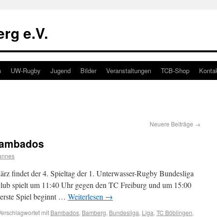
rg e.V.
n
UW-Rugby
Jugend
Bilder
Veranstaltungen
TCB-Shop
Konta
Neuere Beiträge
→
Bambados
annes
 findet der 4. Spieltag der 1. Unterwasser-Rugby Bundesliga
lub spielt um 11:40 Uhr gegen den TC Freiburg und um 15:00
erste Spiel beginnt …
Weiterlesen
→
Verschlagwortet mit
Bambados
,
Bamberg
,
Bundesliga
,
Liga
,
TC Böblingen
,