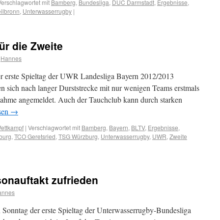
Verschlagwortet mit
Bamberg
,
Bundesliga
,
DUC Darmstadt
,
Ergebnisse
,
ilbronn
,
Unterwasserrugby
|
für die Zweite
Hannes
 erste Spieltag der UWR Landesliga Bayern 2012/2013
ten sich nach langer Durststrecke mit nur wenigen Teams erstmals
nahme angemeldet. Auch der Tauchclub kann durch starken
sen
→
ettkampf
|
Verschlagwortet mit
Bamberg
,
Bayern
,
BLTV
,
Ergebnisse
,
burg
,
TCO Geretsried
,
TSG Würzburg
,
Unterwasserrugby
,
UWR
,
Zweite
sonauftakt zufrieden
annes
onntag der erste Spieltag der Unterwasserrugby-Bundesliga