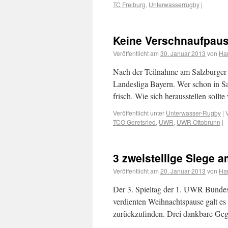
TC Freiburg
,
Unterwasserrugby
|
Keine Verschnaufpause
Veröffentlicht am
30. Januar 2013
von
Ha
Nach der Teilnahme am Salzburger S
Landesliga Bayern. Wer schon in Sa
frisch. Wie sich herausstellen soll
Veröffentlicht unter
Unterwasser-Rugby
|
TCO Geretsried
,
UWR
,
UWR Ottobrunn
|
3 zweistellige Siege 
Veröffentlicht am
20. Januar 2013
von
Ha
Der 3. Spieltag der 1. UWR Bundesl
verdienten Weihnachtspause galt es
zurückzufinden. Drei dankbare Geg