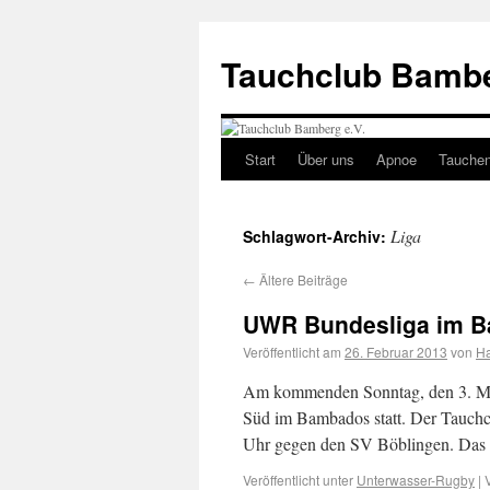
Tauchclub Bambe
Start
Über uns
Apnoe
Tauche
Liga
Schlagwort-Archiv:
←
Ältere Beiträge
UWR Bundesliga im 
Veröffentlicht am
26. Februar 2013
von
H
Am kommenden Sonntag, den 3. März
Süd im Bambados statt. Der Tauchc
Uhr gegen den SV Böblingen. Das 
Veröffentlicht unter
Unterwasser-Rugby
|