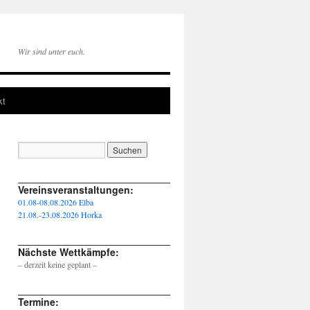
Wir sind unter euch.
kt
____________________________________________________
Vereinsveranstaltungen:
01.08-08.08.2026 Elba
21.08.-23.08.2026 Horka
____________________________________________________
Nächste Wettkämpfe:
– derzeit keine geplant –
____________________________________________________
Termine: