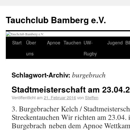
Tauchclub Bamberg e.V.
Start
Über
Apnoe
Tauchen
UW-
Jugend
Bi
uns
Rugby
burgebrach
Schlagwort-Archiv:
Stadtmeisterschaft am 23.04.
Veröffentlicht am
21. Februar 2016
von
Steffen
3. Burgebracher Kelch / Stadtmeistersc
Streckentauchen Wir richten am 23.04.
Burgebrach neben dem Apnoe Wettkam