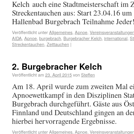
Kelch auch eine Stadtmeisterschaft im Z
Streckentauchen aus: Start 23.04.16 um
Hallenbad Burgebrach Teilnahme Jeder
Veröffentlicht unter
Allgemeines
,
Apnoe
,
Vereinsveranstaltunge
AIDA
,
Apnoe
,
burgebrach
,
Burgebracher Kelch
,
international
,
St
Streckentauchen
,
Zeittauchen
|
2. Burgebracher Kelch
Veröffentlicht am
23. April 2015
von
Steffen
Am 18. April wurde zum zweiten Mal ei
Apnoewettkampf in den Disziplinen St
Burgebrach durchgeführt. Gäste aus Öst
Finnland und Deutschland gingen an den 
hierbei hervorragende Ergebnisse.
Veröffentlicht unter
Allgemeines
,
Apnoe
,
Vereinsveranstaltunge