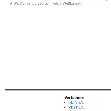
AIDA
,
Apnoe
,
burgebrach
,
kelch
,
Wettkampf
|
Verbände:
BLTV e.V.
VDST e.V.