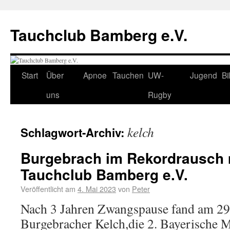
Tauchclub Bamberg e.V.
Start
Über
Apnoe
Tauchen
UW-
Jugend
Bi
uns
Rugby
kelch
Schlagwort-Archiv:
Burgebrach im Rekordrausch 
Tauchclub Bamberg e.V.
Veröffentlicht am
4. Mai 2023
von
Peter
Nach 3 Jahren Zwangspause fand am 29.
Burgebracher Kelch,die 2. Bayerische M