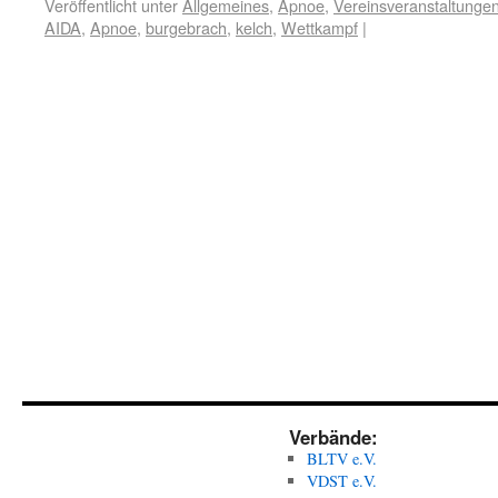
Veröffentlicht unter
Allgemeines
,
Apnoe
,
Vereinsveranstaltunge
AIDA
,
Apnoe
,
burgebrach
,
kelch
,
Wettkampf
|
Verbände:
BLTV e.V.
VDST e.V.