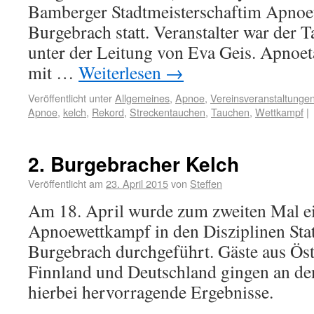
Bamberger Stadtmeisterschaftim Apnoe
Burgebrach statt. Veranstalter war der
unter der Leitung von Eva Geis. Apnoet
mit …
Weiterlesen
→
Veröffentlicht unter
Allgemeines
,
Apnoe
,
Vereinsveranstaltunge
Apnoe
,
kelch
,
Rekord
,
Streckentauchen
,
Tauchen
,
Wettkampf
|
2. Burgebracher Kelch
Veröffentlicht am
23. April 2015
von
Steffen
Am 18. April wurde zum zweiten Mal ei
Apnoewettkampf in den Disziplinen St
Burgebrach durchgeführt. Gäste aus Öst
Finnland und Deutschland gingen an den 
hierbei hervorragende Ergebnisse.