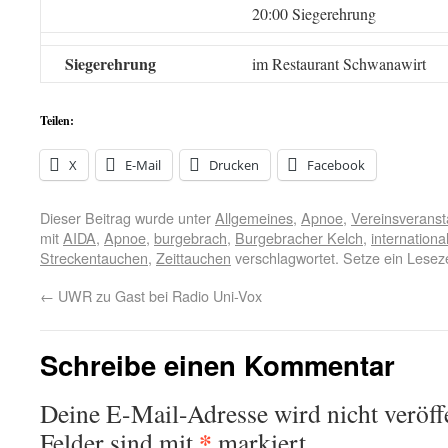
20:00 Siegerehrung
Siegerehrung
im Restaurant Schwanawirt
Teilen:
X
E-Mail
Drucken
Facebook
Dieser Beitrag wurde unter
Allgemeines
,
Apnoe
,
Vereinsveranst
mit
AIDA
,
Apnoe
,
burgebrach
,
Burgebracher Kelch
,
internationa
Streckentauchen
,
Zeittauchen
verschlagwortet. Setze ein Lesez
←
UWR zu Gast bei Radio Uni-Vox
Schreibe einen Kommentar
Deine E-Mail-Adresse wird nicht veröffe
*
Felder sind mit
markiert