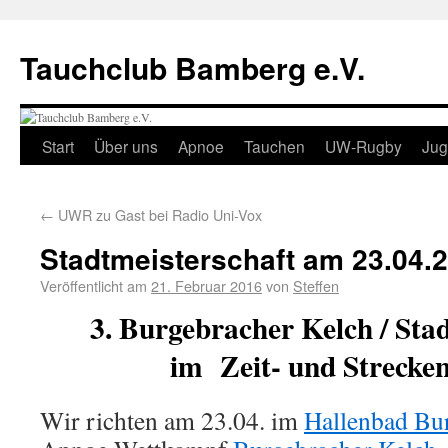
Tauchclub Bamberg e.V.
Start
Über uns
Apnoe
Tauchen
UW-Rugby
Ju
←
UWR zu Gast bei Radio Uni-Vox
Stadtmeisterschaft am 23.04.
Veröffentlicht am
21. Februar 2016
von
Steffen
3. Burgebracher Kelch / Sta
im
Zeit- und Strecke
Wir richten am 23.04. im
Hallenbad Bu