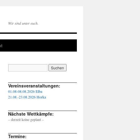
Wir sind unter euch.
kt
____________________________________________________
Vereinsveranstaltungen:
01.08-08.08.2026 Elba
21.08.-23.08.2026 Horka
____________________________________________________
Nächste Wettkämpfe:
– derzeit keine geplant –
____________________________________________________
Termine: