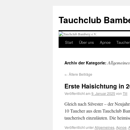
Tauchclub Bambe
Start
Über uns
Apnoe
Tauche
Allgemeines
Archiv der Kategorie:
←
Ältere Beiträge
Erste Haisichtung in 
Veröffentlicht am
9. Januar 2025
von
Till
Gleich nach Silvester – der Neujahr
10 Taucher aus dem Tauchclub Bam
taucherisch einzuläuten. Die heim
Veröffentlicht unter
Allgemeines
,
Apnoe
,