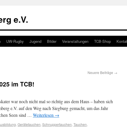
rg e.V.
n
UW-Rugby
Jugend
Bilder
Veranstaltungen
TCB-Shop
Konta
Neuere Beiträge
→
2025 im TCB!
skater war noch nicht mal so richtig aus dem Haus – haben sich
berg e.V. auf den Weg nach Siegburg gemacht, um das Jahr
ischen Seen sind …
Weiterlesen
→
Ausbildung
,
Gerätetauchen
,
Schnuppertauchen
,
Tauchen
,