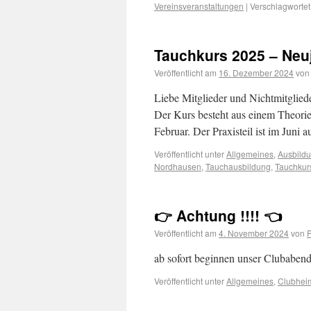
Vereinsveranstaltungen
|
Verschlagwortet
Tauchkurs 2025 – Neu
Veröffentlicht am
16. Dezember 2024
von
Liebe Mitglieder und Nichtmitglied
Der Kurs besteht aus einem Theori
Februar. Der Praxisteil ist im Jun
Veröffentlicht unter
Allgemeines
,
Ausbild
Nordhausen
,
Tauchausbildung
,
Tauchkur
👉 Achtung !!!! 👈
Veröffentlicht am
4. November 2024
von
P
ab sofort beginnen unser Clubaben
Veröffentlicht unter
Allgemeines
,
Clubhei