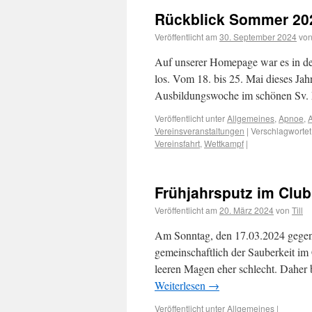
Rückblick Sommer 20
Veröffentlicht am
30. September 2024
vo
Auf unserer Homepage war es in den
los. Vom 18. bis 25. Mai dieses Ja
Ausbildungswoche im schönen Sv.
Veröffentlicht unter
Allgemeines
,
Apnoe
,
Vereinsveranstaltungen
|
Verschlagwortet
Vereinsfahrt
,
Wettkampf
|
Frühjahrsputz im Clu
Veröffentlicht am
20. März 2024
von
Till
Am Sonntag, den 17.03.2024 gegen 1
gemeinschaftlich der Sauberkeit im
leeren Magen eher schlecht. Daher 
Weiterlesen
→
Veröffentlicht unter
Allgemeines
|