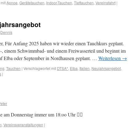
 mit
Apnoe
,
Gerätetauchen
,
Indoor-Tauchen
,
Tieftauchen
,
Vereinsfahrt
|
jahrsangebot
Dennis
er, Für Anfang 2025 haben wir wieder einen Tauchkurs geplant.
e-, einem Schwimmbad- und einem Freiwasserteil und beginnt im
i auf Elba oder September in Nordhausen geplant. …
Weiterlesen
→
ung
,
Tauchen
|
Verschlagwortet mit
DTSA*
,
Elba
,
Italien
,
Neujahrsangebot
,
s
|
eter
de am Donnerstag immer um 18:oo Uhr 👍🏼
m
,
Vereinsveranstaltungen
|