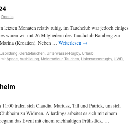
24
n
Dennis
 letzten Monaten relativ ruhig, im Tauchclub war jedoch einiges
hres waren wir mit 26 Mitgliedern des Tauchclub Bamberg zur
 Marina (Kroatien). Neben …
Weiterlesen
→
Ausbildung
,
Gerätetauchen
,
Unterwasser-Rugby
,
Urlaub
,
 mit
Apnoe
,
Ausbildung
,
Motorradtour
,
Tauchen
,
Unterwasserrugby
,
UWR
,
bheim
1:00 trafen sich Claudia, Mariusz, Till und Patrick, um sich
 Clubheim zu Widmen. Allerdings arbeitet es sich mit einem
begann das Event mit einem reichhaltigen Frühstück. …