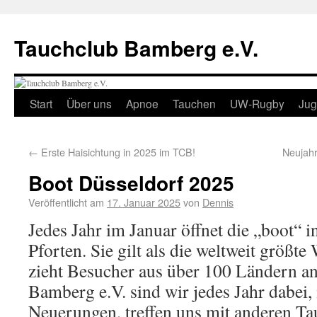
Tauchclub Bamberg e.V.
Start
Über uns
Apnoe
Tauchen
UW-Rugby
Ju
←
Erste Haisichtung in 2025 im TCB!
Neujah
Boot Düsseldorf 2025
Veröffentlicht am
17. Januar 2025
von
Dennis
Jedes Jahr im Januar öffnet die „boot“ i
Pforten. Sie gilt als die weltweit größt
zieht Besucher aus über 100 Ländern a
Bamberg e.V. sind wir jedes Jahr dabei,
Neuerungen, treffen uns mit anderen T