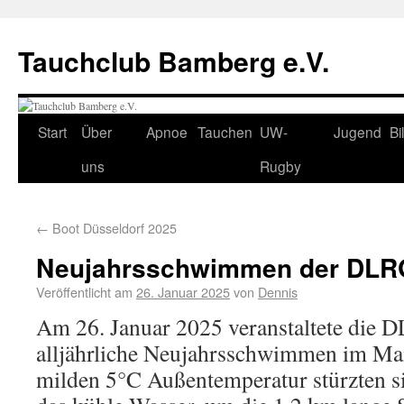
Tauchclub Bamberg e.V.
Start
Über
Apnoe
Tauchen
UW-
Jugend
Bi
uns
Rugby
←
Boot Düsseldorf 2025
Neujahrsschwimmen der DLRG
Veröffentlicht am
26. Januar 2025
von
Dennis
Am 26. Januar 2025 veranstaltete die 
alljährliche Neujahrsschwimmen im Ma
milden 5°C Außentemperatur stürzten si