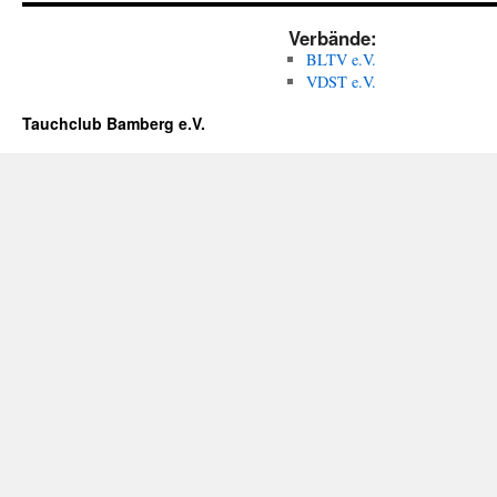
Verbände:
BLTV e.V.
VDST e.V.
Tauchclub Bamberg e.V.