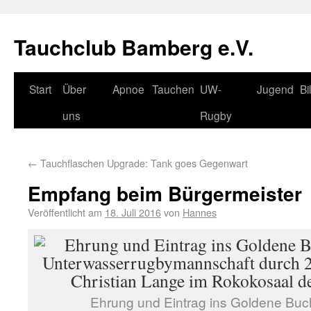
Tauchclub Bamberg e.V.
Start
Über
Apnoe
Tauchen
UW-
Jugend
Bi
uns
Rugby
←
Tauchflaschen Upgrade: Tank goes Gegenwart
Empfang beim Bürgermeister
Veröffentlicht am
18. Juli 2016
von
Hannes
Ehrung und Eintrag ins Goldene Bu