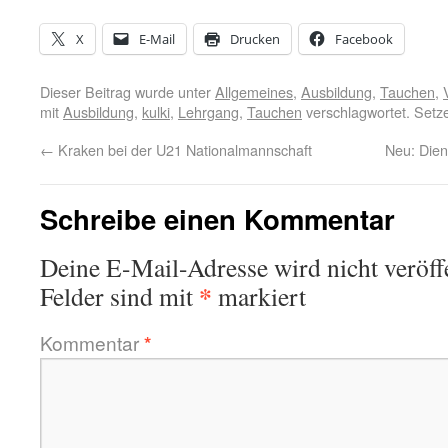
X
E-Mail
Drucken
Facebook
Dieser Beitrag wurde unter
Allgemeines
,
Ausbildung
,
Tauchen
,
mit
Ausbildung
,
kulki
,
Lehrgang
,
Tauchen
verschlagwortet. Setz
←
Kraken bei der U21 Nationalmannschaft
Neu: Die
Schreibe einen Kommentar
Deine E-Mail-Adresse wird nicht veröffe
*
Felder sind mit
markiert
Kommentar
*