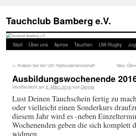
Tauchclub Bamberg e.V.
Start
Über uns
Apnoe
Tauchen
UW-Rugby
Ju
←
Kraken bei der U21 Nationalmannschaft
Neu: Die
Ausbildungswochenende 2016 
Veröffentlicht am
5. März 2016
von
Dennis
Lust Deinen Tauchschein fertig zu ma
oder vielleicht einen Sonderkurs draufz
diesem Jahr wird es -neben Einzeltermi
Wochenenden geben die sich komplett 
widmen.