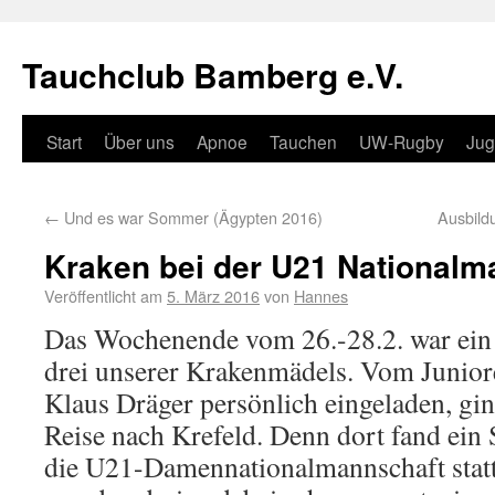
Tauchclub Bamberg e.V.
Start
Über uns
Apnoe
Tauchen
UW-Rugby
Ju
←
Und es war Sommer (Ägypten 2016)
Ausbild
Kraken bei der U21 Nationalm
Veröffentlicht am
5. März 2016
von
Hannes
Das Wochenende vom 26.-28.2. war ein 
drei unserer Krakenmädels. Vom Junior
Klaus Dräger persönlich eingeladen, gin
Reise nach Krefeld. Denn dort fand ein
die U21-Damen­national­mannschaft stat