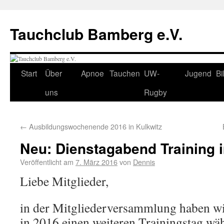
Tauchclub Bamberg e.V.
Start
Über
Apnoe
Tauchen
UW-
Jugend
Bi
uns
Rugby
←
Ausbildungswochenende 2016 in Kulkwitz
Neu: Dienstagabend Training
Veröffentlicht am
7. März 2016
von
Dennis
Liebe Mitglieder,
in der Mitgliederversammlung haben wi
in 2016 einen weiteren Trainingstag w