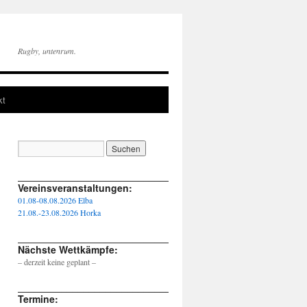
Rugby, untenrum.
kt
____________________________________________________
Vereinsveranstaltungen:
01.08-08.08.2026 Elba
21.08.-23.08.2026 Horka
____________________________________________________
Nächste Wettkämpfe:
– derzeit keine geplant –
____________________________________________________
Termine: