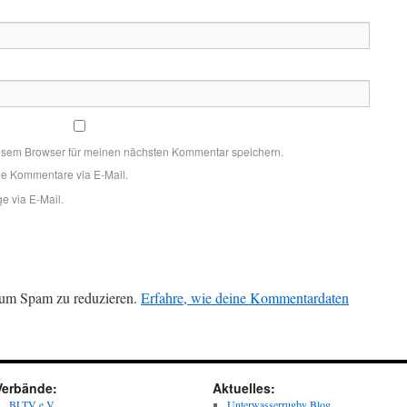
esem Browser für meinen nächsten Kommentar speichern.
de Kommentare via E-Mail.
e via E-Mail.
 um Spam zu reduzieren.
Erfahre, wie deine Kommentardaten
Verbände:
Aktuelles:
BLTV e.V.
Unterwasserrugby Blog