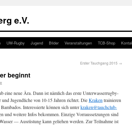
rg e.V.
n
UW-Rugby
Jugend
Bilder
Veranstaltungen
TCB-Shop
Konta
h
Erster Tauchgang 2015
→
er beginnt
ke
b eine neue Ära. Dann ist nämlich das erste Unterwasserrugby-
er und Jugendliche von 10-15 Jahren richtet. Die
Kraken
trainieren
Bambados. Interessierte können sich unter
kraken@
tauchclub-
en und weitere Infos bekommen. Einzige Vorraussetzungen sind
asser — Ausrüstung kann geliehen werden. Zur Teilnahme ist