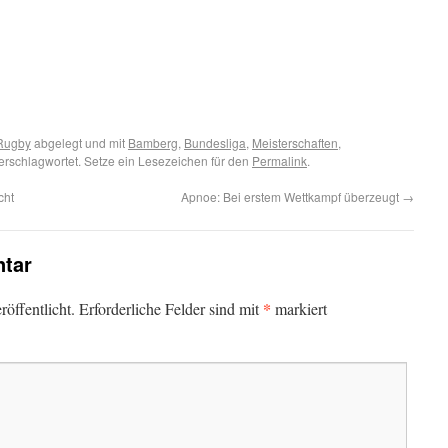
Rugby
abgelegt und mit
Bamberg
,
Bundesliga
,
Meisterschaften
,
erschlagwortet. Setze ein Lesezeichen für den
Permalink
.
cht
Apnoe: Bei erstem Wettkampf überzeugt
→
tar
*
öffentlicht.
Erforderliche Felder sind mit
markiert