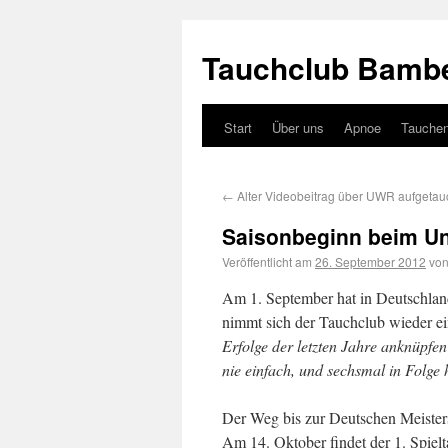
Tauchclub Bambe
Start
Über uns
Apnoe
Tauche
←
Alter Videobeitrag über UWR aufgetau
Saisonbeginn beim U
Veröffentlicht am
26. September 2012
vo
Am 1. September hat in Deutschlan
nimmt sich der Tauchclub wieder ei
Erfolge der letzten Jahre anknüpfen 
nie einfach, und sechsmal in Folge
Der Weg bis zur Deutschen Meisters
Am 14. Oktober findet der 1. Spie