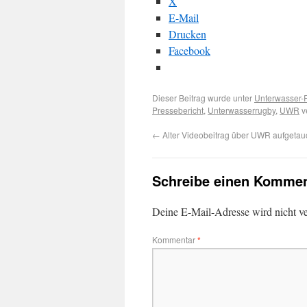
X
E-Mail
Drucken
Facebook
Dieser Beitrag wurde unter
Unterwasser-
Pressebericht
,
Unterwasserrugby
,
UWR
v
←
Alter Videobeitrag über UWR aufgetau
Schreibe einen Kommen
Deine E-Mail-Adresse wird nicht ver
Kommentar
*