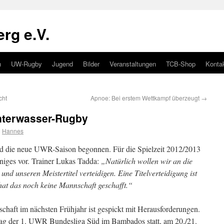
rg e.V.
n
UW-Rugby
Jugend
Bilder
Veranstaltungen
TCB-Shop
Konta
cht
Apnoe: Bei erstem Wettkampf überzeugt
→
nterwasser-Rugby
n
Hannes
d die neue UWR-Saison begonnen. Für die Spielzeit 2012/2013
niges vor. Trainer Lukas Tadda:
„Natürlich wollen wir an die
und unseren Meistertitel verteidigen. Eine Titelverteidigung ist
 hat das noch keine Mannschaft geschafft.“
chaft im nächsten Frühjahr ist gespickt mit Herausforderungen.
ltag der 1. UWR Bundesliga Süd im Bambados statt, am 20./21.