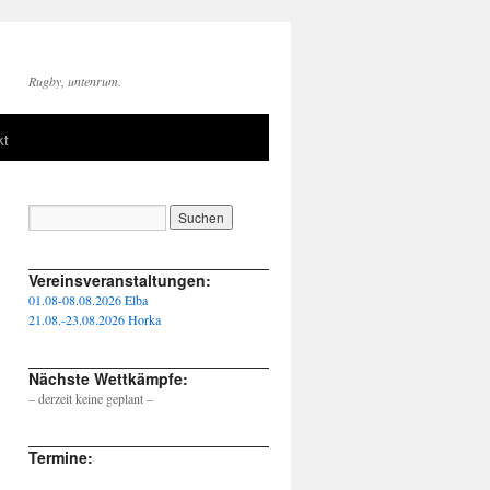
Rugby, untenrum.
kt
____________________________________________________
Vereinsveranstaltungen:
01.08-08.08.2026 Elba
21.08.-23.08.2026 Horka
____________________________________________________
Nächste Wettkämpfe:
– derzeit keine geplant –
____________________________________________________
Termine: