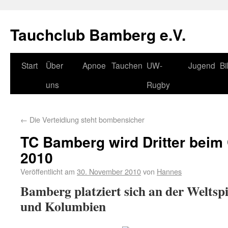
Tauchclub Bamberg e.V.
Start
Über
Apnoe
Tauchen
UW-
Jugend
Bi
uns
Rugby
←
Die Verteidiung steht bombensicher
TC Bamberg wird Dritter bei
2010
Veröffentlicht am
30. November 2010
von
Hannes
Bamberg platziert sich an der Weltsp
und Kolumbien