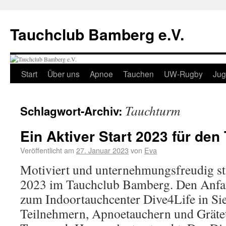
Tauchclub Bamberg e.V.
Start
Über uns
Apnoe
Tauchen
UW-Rugby
Ju
Tauchturm
Schlagwort-Archiv:
Ein Aktiver Start 2023 für den
Veröffentlicht am
27. Januar 2023
von
Eva
Motiviert und unternehmungsfreudig sta
2023 im Tauchclub Bamberg. Den Anfa
zum Indoortauchcenter Dive4Life in Si
Teilnehmern, Apnoetauchern und Grätet