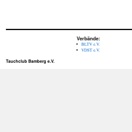
Verbände:
BLTV e.V.
VDST e.V.
Tauchclub Bamberg e.V.