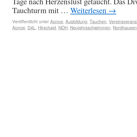
Tage nach Herzenslust getaucht. Das Div
Tauchturm mit …
Weiterlesen
→
Veröffentlicht unter
Apnoe
,
Ausbildung
,
Tauchen
,
Vereinsverans
Apnoe
,
D4L
,
Hirschaid
,
NDH
,
Neujahrsschwimmen
,
Nordhausen