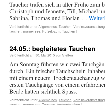
Taucher trafen sich in aller Frühe zum 
Christoph und Jeanette, Till, Michael u
Sabrina, Thomas und Florian …
Weiter
Veröffentlicht unter
Allgemeines
,
Tauchen
,
Vereinsveranstaltun
tauchen
,
murner see
,
Purzelbaum
,
Tauchen
|
24.05.: begleitetes Tauchen
Veröffentlicht am
30. Mai 2015
von
Steffen
Am Sonntag führten wir zwei Tauchgä
durch. Ein frischer Tauchschein Inhaber
mit einem neuem Trockentauchanzug w
ersten Tauchgänge von einem erfahrenen
Beide hatten sichtlich Spass.
Veröffentlicht unter
Allgemeines
,
Tauchen
,
Vereinsveranstaltun
tauchen
,
murner see
,
Tauchen
,
trockentauchen
|