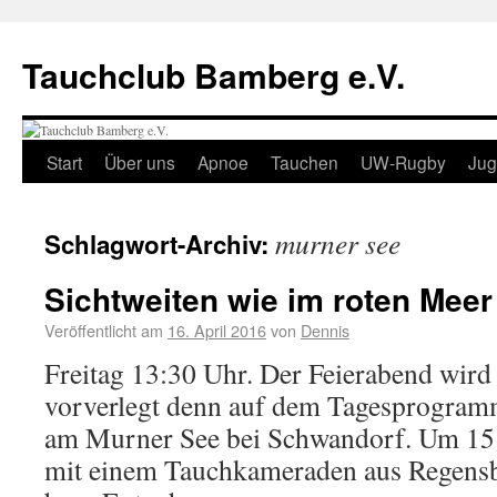
Tauchclub Bamberg e.V.
Start
Über uns
Apnoe
Tauchen
UW-Rugby
Ju
murner see
Schlagwort-Archiv:
Sichtweiten wie im roten Meer
Veröffentlicht am
16. April 2016
von
Dennis
Freitag 13:30 Uhr. Der Feierabend wird
vorverlegt denn auf dem Tagesprogram
am Murner See bei Schwandorf. Um 15:0
mit einem Tauchkameraden aus Regens