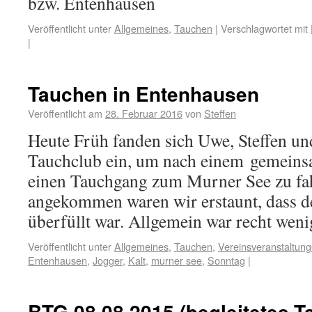
bzw. Entenhausen
Veröffentlicht unter
Allgemeines
,
Tauchen
|
Verschlagwortet mit
|
Tauchen in Entenhausen
Veröffentlicht am
28. Februar 2016
von
Steffen
Heute Früh fanden sich Uwe, Steffen u
Tauchclub ein, um nach einem gemeins
einen Tauchgang zum Murner See zu fa
angekommen waren wir erstaunt, dass de
überfüllt war. Allgemein war recht we
Veröffentlicht unter
Allgemeines
,
Tauchen
,
Vereinsveranstaltun
Entenhausen
,
Jogger
,
Kalt
,
murner see
,
Sonntag
|
BTG 08.08.2015 (begleitetes-