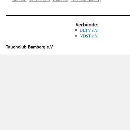
Verbände:
BLTV e.V.
VDST e.V.
Tauchclub Bamberg e.V.