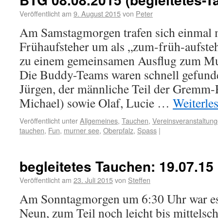
Veröffentlicht am
9. August 2015
von
Peter
Am Samstagmorgen trafen sich einmal m
Frühaufsteher um als „zum-früh-aufste
zu einem gemeinsamen Ausflug zum Mur
Die Buddy-Teams waren schnell gefund
Jürgen, der männliche Teil der Gremm-F
Michael) sowie Olaf, Lucie …
Weiterle
Veröffentlicht unter
Allgemeines
,
Tauchen
,
Vereinsveranstaltun
tauchen
,
Fun
,
murner see
,
Oberpfalz
,
Spass
|
begleitetes Tauchen: 19.07.15
Veröffentlicht am
23. Juli 2015
von
Steffen
Am Sonntagmorgen um 6:30 Uhr war es 
Neun, zum Teil noch leicht bis mittelsc