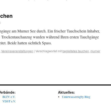
uchen
n
gänge am Murner See durch. Ein frischer Tauchschein Inhaber,
m Trockentauchanzug wurden während Ihren ersten Tauchgänge
tet. Beide hatten sichtlich Spass.
,
Vereinsveranstaltungen
|
Verschlagwortet mit
begleitetes tauchen
,
murner
Verbände:
Aktuelles:
BLTV e.V.
Unterwasserrugby Blog
VDST e.V.