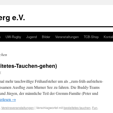
rg e.V.
n
UW-Rugby
Jugend
Bilder
Veranstaltungen
TCB-Shop
Konta
uchen
itetes-Tauchen-gehen)
r
al mehr tauchwillige Frühaufsteher um als „zum-früh-aufstehen-
insamen Ausflug zum Murner See zu fahren. Die Buddy-Teams
und Jürgen, der männliche Teil der Gremm-Familie (Peter und
erlesen
→
,
Vereinsveranstaltungen
|
Verschlagwortet mit
begleitetes tauchen
,
Fun
,