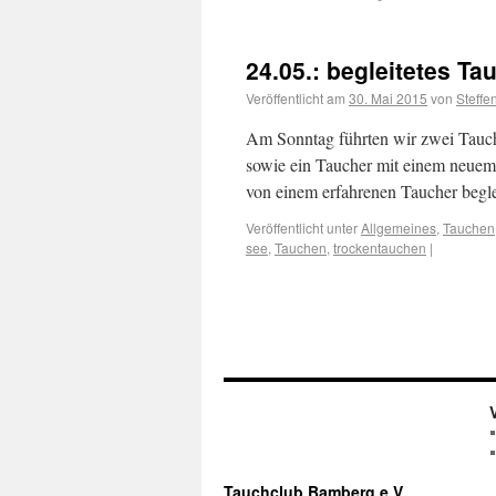
24.05.: begleitetes Ta
Veröffentlicht am
30. Mai 2015
von
Steffe
Am Sonntag führten wir zwei Tauch
sowie ein Taucher mit einem neue
von einem erfahrenen Taucher beglei
Veröffentlicht unter
Allgemeines
,
Tauchen
see
,
Tauchen
,
trockentauchen
|
Tauchclub Bamberg e.V.