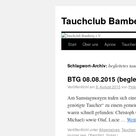
Tauchclub Bambe
Start
Über uns
Apnoe
Tauche
begleitetes ta
Schlagwort-Archiv:
BTG 08.08.2015 (begle
Veröffentlicht am
9. August 2015
von
Pete
Am Samstagmorgen trafen sich einm
genötigte Taucher“ zu einem geme
waren schnell gefunden: Christoph 
Michael) sowie Olaf, Lucie …
Weit
Veröffentlicht unter
Allgemeines
,
Tauchen
murner see
,
Oberpfalz
,
Spass
|