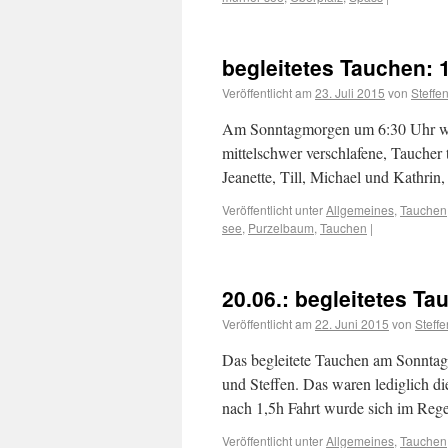
begleitetes Tauchen: 
Veröffentlicht am
23. Juli 2015
von
Steffe
Am Sonntagmorgen um 6:30 Uhr war 
mittelschwer verschlafene, Taucher 
Jeanette, Till, Michael und Kathri
Veröffentlicht unter
Allgemeines
,
Tauchen
see
,
Purzelbaum
,
Tauchen
|
20.06.: begleitetes Ta
Veröffentlicht am
22. Juni 2015
von
Steffe
Das begleitete Tauchen am Sonntag
und Steffen. Das waren lediglich 
nach 1,5h Fahrt wurde sich im R
Veröffentlicht unter
Allgemeines
,
Tauchen