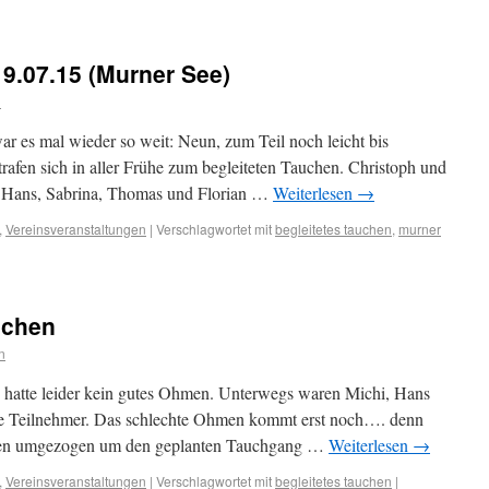
19.07.15 (Murner See)
n
es mal wieder so weit: Neun, zum Teil noch leicht bis
trafen sich in aller Frühe zum begleiteten Tauchen. Christoph und
n, Hans, Sabrina, Thomas und Florian …
Weiterlesen
→
,
Vereinsveranstaltungen
|
Verschlagwortet mit
begleitetes tauchen
,
murner
uchen
n
 hatte leider kein gutes Ohmen. Unterwegs waren Michi, Hans
die Teilnehmer. Das schlechte Ohmen kommt erst noch…. denn
egen umgezogen um den geplanten Tauchgang …
Weiterlesen
→
,
Vereinsveranstaltungen
|
Verschlagwortet mit
begleitetes tauchen
|