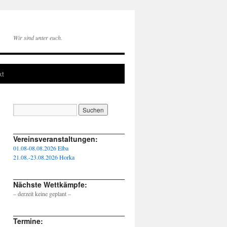
Wir sind unter euch.
kt
____________________________________________________
Vereinsveranstaltungen:
01.08-08.08.2026 Elba
21.08.-23.08.2026 Horka
____________________________________________________
Nächste Wettkämpfe:
– derzeit keine geplant –
____________________________________________________
Termine: