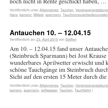
noch nicht in Rente geschickt haben, …
Veröffentlicht unter
Allgemeines
,
Tauchen
,
Vereinsveranstaltun
Hans
,
kamenz
,
Mitleid
,
sparmann
,
Tauchcomputerbedienungskn
Antauchen 10. – 12.04.15
Veröffentlicht am
23. April 2015
von
Steffen
Am 10. – 12.04.15 fand unser Antauch
(Steinbruch Sparmann) bei Jost Krause s
wunderbares Aprilwetter erwischt und 
schöne Tauchgänge im Steinbruch durch
Sicht auf den ersten 15 Meter durch di
Veröffentlicht unter
Allgemeines
,
Tauchen
,
Vereinsveranstaltun
kamenz
,
sparmann
,
süßwasser
,
Tauchen
,
Tauchfahrt
|