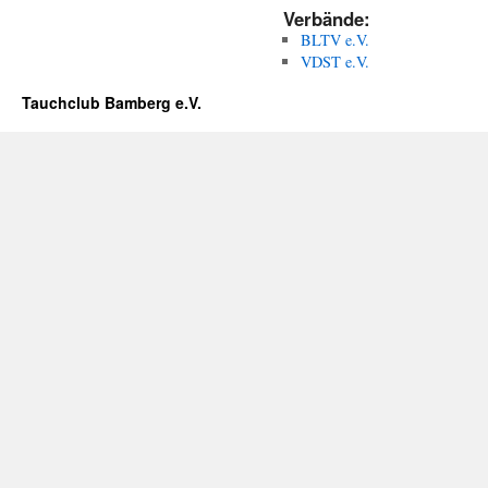
Verbände:
BLTV e.V.
VDST e.V.
Tauchclub Bamberg e.V.