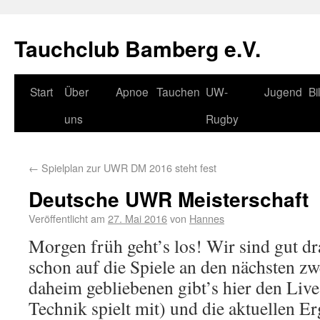
Tauchclub Bamberg e.V.
Start
Über
Apnoe
Tauchen
UW-
Jugend
Bi
uns
Rugby
←
Spielplan zur UWR DM 2016 steht fest
Deutsche UWR Meisterschaft
Veröffentlicht am
27. Mai 2016
von
Hannes
Morgen früh geht’s los! Wir sind gut d
schon auf die Spiele an den nächsten zw
daheim gebliebenen gibt’s hier den Live
Technik spielt mit) und die aktuellen Er