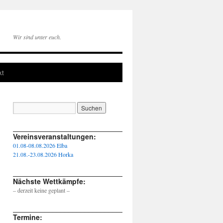
Wir sind unter euch.
kt
____________________________________________________
Vereinsveranstaltungen:
01.08-08.08.2026 Elba
21.08.-23.08.2026 Horka
____________________________________________________
Nächste Wettkämpfe:
– derzeit keine geplant –
____________________________________________________
Termine: