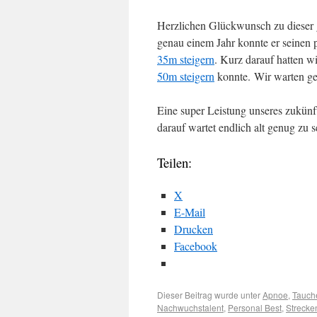
Herzlichen Glückwunsch zu dieser g
genau einem Jahr konnte er seinen
35m steigern
. Kurz darauf hatten wi
50m steigern
konnte. Wir warten ges
Eine super Leistung unseres zukünft
darauf wartet endlich alt genug zu
Teilen:
X
E-Mail
Drucken
Facebook
Dieser Beitrag wurde unter
Apnoe
,
Tauch
Nachwuchstalent
,
Personal Best
,
Strecke