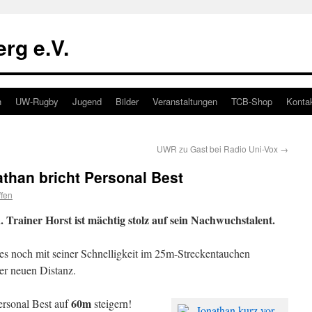
rg e.V.
n
UW-Rugby
Jugend
Bilder
Veranstaltungen
TCB-Shop
Konta
UWR zu Gast bei Radio Uni-Vox
→
than bricht Personal Best
ffen
. Trainer Horst ist mächtig stolz auf sein Nachwuchstalent.
res noch mit seiner Schnelligkeit im 25m-Streckentauchen
ner neuen Distanz.
60m
ersonal Best auf
steigern!