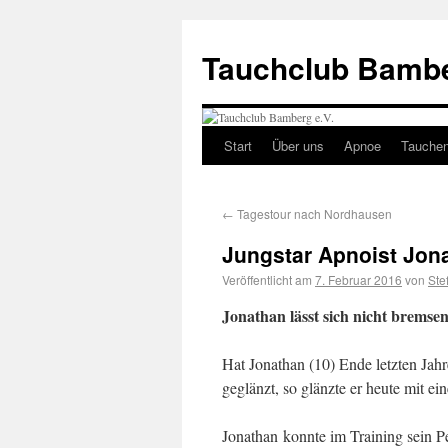
Tauchclub Bambe
Start
Über uns
Apnoe
Tauche
←
Tagestour nach Nordhausen
Jungstar Apnoist Jona
Veröffentlicht am
7. Februar 2016
von
Ste
Jonathan lässt sich nicht bremsen
Hat Jonathan (10) Ende letzten Jah
geglänzt, so glänzte er heute mit ei
Jonathan konnte im Training sein P