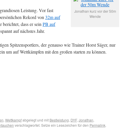
randiosen Leistung. Vor fast
Jonathan kurz vor der 50m
Wende
 persönlichen Rekord von
32m auf
r berichtet, dass er sein
PB auf
pannt auf nächstes Jahr.
igen Spitzensportlers, der genauso wie Trainer Horst Säger, nur
 sein um auf Wettkämpfen mit den großen starten zu können.
en
,
Wettkampf
abgelegt und mit
Bestleistung
,
DYF
,
Jonathan
,
ntauchen
verschlagwortet. Setze ein Lesezeichen für den
Permalink
.